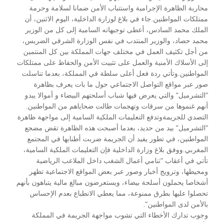
محاربة الظاهرة الإجرامية واستتباب الأمن ضمانا لسلامة وحرمة
ممتلكات المواطنين.جاء في بلاغ لوزارة الداخلية، اليوم الاثنين، أن
الملك محمد السادس، أعطى توجيهاته السامية إلى كل من الوزير
محمد حصاد، والوزير المنتدب في نفس الوزارة الشرقي الضريس،
من أجل تكثيف العمل في مختلف جهات المملكة بين كل المنتمين
إلى الأسلاك الأمنية والعمل على تثبيت الأمن والحفاظ على ممتلكات
المواطنين.وتأتي ردة فعل أعلى سلطة في المملكة، بعدما تناسلت
صور عبر مواقع التواصل الاجتماعي حول ما بات يعرف بظاهرة
"التشرميل" والتي يعرض فيها شباب أسلحتهم البيضاء و أموالا يبدو
أنهم غنموها من سرقات وتهجمات طالت ضحاياهم من المواطنين.
التصدي للجريمةوتدفع التعليمات الملكية السامية إلى مواجهة ظاهرة
"التشرميل" بيد من حديد، بعدما أصبحت هذه الظاهرة تقض مضجع
المواطنين، في تطور يفيد أن الجريمة ضربت أطنابها في المجتمع
المغربي.ووفق بلاغ وزارة الداخلية فإن التعليمات الملكية السامية،
تأتي في أعقاب "تنامي أعمال الشغب داخل الملاعب الرياضية
ومحيطها، وترويج أخبار وصور عبر بعض المواقع الاجتماعية تظهر
أشخاصا يحملون أسلحة بيضاء، ويستعرضون مبالغ مالية يتباهون بأنهم
تحصلوا عليها بطرق ممنوعة، مما يعطي الانطباع بعدم الإحساس
بالأمن لدى المواطنين".
وجوب تدارك الأخطاء التي تشوب مواجهة الجريمة في المملكة