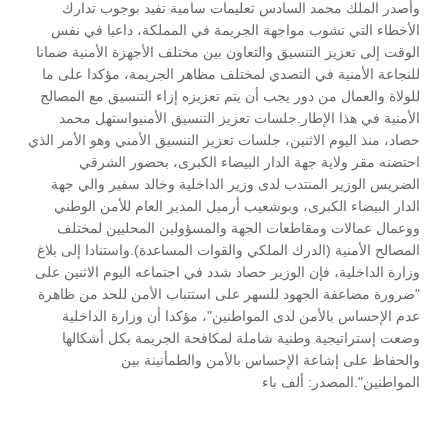
وأصدر الملك محمد السادس تعليمات سامية تفيد بوجوب تدارك
الأخطاء التي تشوب مواجهة الجريمة في المملكة، داعيا في نفس
الوقت إلى تعزيز التنسيق والتعاون بين مختلف الأجهزة الأمنية ضمانا
للنجاعة الأمنية في التصدي لمختلف مظاهر الجريمة، مؤكدا على ما
للولاة والعمال من دور يجب أن يتم تعزيزه إزاء التنسيق مع المصالح
الأمنية في هذا الإطار.جلسات تعزيز التنسيق الأمنيواستهل محمد
حصاد، منذ اليوم الاثنين، جلسات تعزيز التنسيق الأمني وهو الأمر الذي
احتضنه مقر ولاية جهة الدار البيضاء الكبرى، بحضور الشرقي
الضريس الوزير المنتدب لدى وزير الداخلية وخالد سفير والي جهة
الدار البيضاء الكبرى، وبوشعيب أرميل المدير العام للأمن الوطني
ووعمال عمالات ومقاطعات الجهة والمسؤولين المحليين لمختلف
المصالح الأمنية (الدرك الملكي والقوات المساعدة).واستنادا إلى بلاغ
وزارة الداخلية، فإن الوزير حصاد شدد في اجتماعه اليوم الاثنين على
"ضرورة مضاعفة الجهود للسهر على استتباب الأمن للحد من ظاهرة
عدم الإحساس بالأمن لدى المواطنين"، مؤكدا أن وزارة الداخلية
وضعت إستراتيجية وطنية شاملة لمكافحة الجريمة بكل أشكالها
والحفاظ على إشاعة الإحساس بالأمن والطمأنينة بين
المواطنين".المصدر: ألف باء