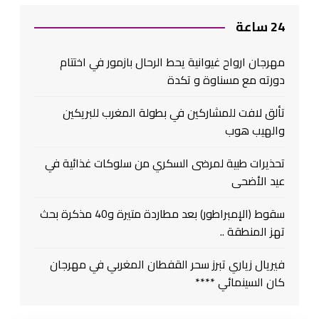
24 ساعة
مهرجان ارواح غيوانية يحط الرحال بازمور في اختتام
دورته مع مسناوة و تكدة
تألق لافت للمشاركين في بطولة المغرب للبريكين
والهيب هوب
تحذيرات طبية لمرضى السكري من سلوكات غذائية في
عيد الأضحى
سقوط (الإمبراطور) بعد مطاردة متيرة و40 مذكرة بحث
تهز المنطقة ..
فيريال زياري تبرز سحر القفطان المغربي في مهرجان
كان السينمائي ****