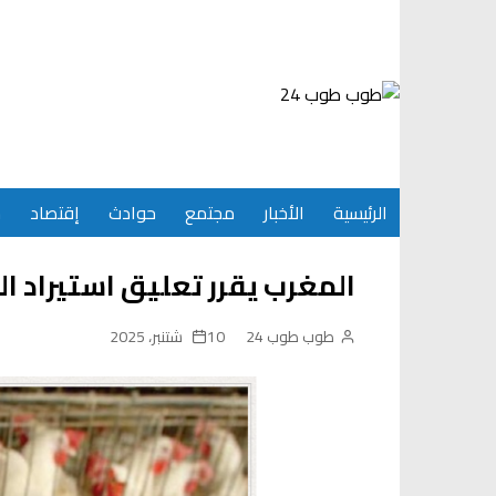
Ski
t
conten
الرئيسية
الأخبار
مجتمع
حوادث
إقتصاد
س
المغرب يقرر تعليق استيراد ال
طوب طوب 24
10 شتنبر، 2025