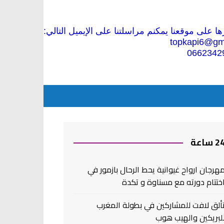
 على موقعنا يمكنم مراسلتنا على الإيميل التالي:
topkapi6@gm
0662342
2 ساعة
هرجان ارواح غيوانية يحط الرحال بازمور في
ختتام دورته مع مسناوة و تكدة
ألق لافت للمشاركين في بطولة المغرب
لبريكين والهيب هوب