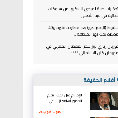
حذيرات طبية لمرضى السكري من سلوكات
ذائية في عيد الأضحى
سقوط (الإمبراطور) بعد مطاردة متيرة و40
ذكرة بحث تهز المنطقة ..
يريال زياري تبرز سحر القفطان المغربي في
هرجان كان السينمائي ****
أقلام الحقيقة
الإحترام قبل الحب.. بقلم
الدكتور أسامة آل تركي
طوب طوب 24