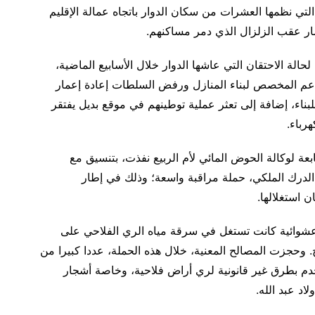
لتي نظمها العشرات من سكان الدوار باتجاه عمالة الإقليم
مار عقب الزلزال الذي دمر مساكنهم.
حالة الاحتقان التي عاشها الدوار خلال الأسابيع الماضية،
م المخصص لبناء المنازل ورفض السلطات إعادة إعمار
اء، إضافة إلى تعثر عملية توطينهم في موقع بديل يفتقر
هرباء.
ابعة لوكالة الحوض المائي لأم الربيع نفذت، بتنسيق مع
 الدرك الملكي، حملة مراقبة واسعة؛ وذلك في إطار
ن استغلالها.
لعملية إلى تفكيك أزيد من 60 نقطة عشوائية كانت تستغل في سرقة مياه الري الفلاحي على
لح. وحجزت المصالح المعنية، خلال هذه الحملة، عددا كبيرا من
خدم بطرق غير قانونية لري أراض فلاحية، وخاصة أشجار
اد عبد الله.