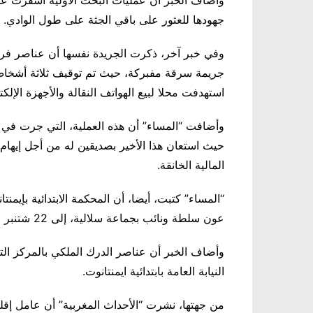
جهودها للعثور على باقي الجثة على طول الوادي.
وفي خبر آخر، ذكرت الجريدة نفسها أن عناصر فر
جريمة سرقة مفبركة، حيث تم توقيف ثلاثة أشخاص 
استهدفت محلا لبيع الهواتف النقالة والأجهزة الإل
وأضافت “المساء” أن هذه العملية، التي جرت في
حيث استعان هذا الأخير بصديقين له من أجل إيها
المالية الخانقة.
“المساء” كتبت، أيضا، أن المحكمة الابتدائية بإيمن
عون سلطة ونائب بجماعة سلالية، إلى 22 شتنبر الجاري، من أجل إعداد الدفاع.
وأضاف الخبر أن عناصر الدرك الملكي بالمركز الت
النيابة العامة بابتدائية ايمنتانوت.
من جهتها، نشرت “الأحداث المغربية” أن عامل إقلي