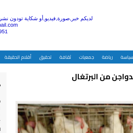
لديكم خبر,صورة,فيديو,أو شكاية تودون نشرها
ail.com
951
ياسة
رياضة
جمعيات
ثقافة
تحقيق
أقلام الحقيقة
دواجن من البرتغال
4
م
ا
ت
ل