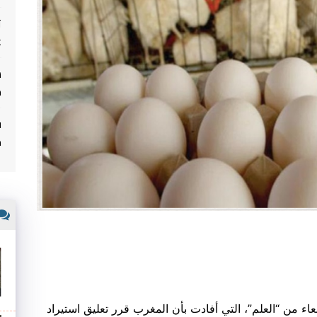
ت
غ
م
ف
م
اء من “العلم”، التي أفادت بأن المغرب قرر تعليق استيراد