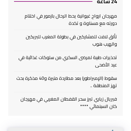
24 ساعة
مهرجان ارواح غيوانية يحط الرحال بازمور في اختتام
دورته مع مسناوة و تكدة
تألق لافت للمشاركين في بطولة المغرب للبريكين
والهيب هوب
تحذيرات طبية لمرضى السكري من سلوكات غذائية في
عيد الأضحى
سقوط (الإمبراطور) بعد مطاردة متيرة و40 مذكرة بحث
تهز المنطقة ..
فيريال زياري تبرز سحر القفطان المغربي في مهرجان
كان السينمائي ****