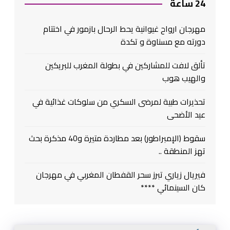
24 ساعة
مهرجان ارواح غيوانية يحط الرحال بازمور في اختتام
دورته مع مسناوة و تكدة
تألق لافت للمشاركين في بطولة المغرب للبريكين
والهيب هوب
تحذيرات طبية لمرضى السكري من سلوكات غذائية في
عيد الأضحى
سقوط (الإمبراطور) بعد مطاردة متيرة و40 مذكرة بحث
تهز المنطقة ..
فيريال زياري تبرز سحر القفطان المغربي في مهرجان
كان السينمائي ****