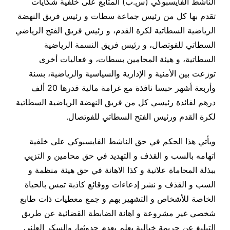
الناشط الفايسبوكي (س.ب) المتابع على خلفية شكايات
تقدم بها كل من رئيس جماعة سطات و رئيس فريق النهضة
الرياضية السطاتية لكرة القدم، و رئيس فريق الفتح الرياضي
السطاتي للفوتصال، و رئيس فريق النسمة الرياضية
السطاتية، و هيئة المحامين بسطات، و فعاليات أخرى
توزعت بين الأمنية و الإدارية والسياسية والرياضية، بسنة
وأربعة أشهر حبسا نافذة مع غرامة مالية قدرها 20 ألف
درهم لفائدة رئيسي كل من فريق النهضة الرياضية السطاتية
لكرة القدم ورئيس الفتح السطاتي للفوتصال
.
ويأتي هذا الحكم في حق الناشط الفايسبوكي على خلفية
اتهامه بالسب و القذف و التهديد في حق محامين و التزيي
ببذلة المحاماة علانية و كذا الاهانة في حق هيئة منظمة و
السب و القذف و نشر إدعاءات ووقائع كاذبة تمس بالحياة
الخاصة للأشخاص و التشهير بهم و جمع معطيات ذات طابع
شخصي غير مشروعة و اهانة الضابطة القضائية عن طريق
التبليغ عن جريمة خيالية يعلم بعدم حدوثها، والسكر العلني