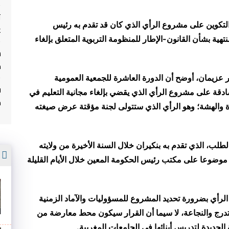
ت
التكوين على مشروع الرأي الذي كان قد تقدم به رئيس
غ
نتهية بشأن القانون-الإطار للمنظومة التربوية المتعلق بإلغاء
م
 عزيمان، أوضح أن الدورة العاشرة للجمعية العمومية
ف
ادقة على مشروع الرأي الذي يقضي بإلغاء مجانية التعليم في
م
ة والهشة؛ وهو الرأي الذي ستتولى لجنة مؤقتة عرض صيغته
لطلب، الذي تقدم به بنكيران خلال السنة الأخيرة من ولايته
أ
موضوعا على مكتب رئيس الحكومة المعين خلال الأيام القليلة
رأي بضرورة تحديد المشروع للمسؤوليات والآماد الزمنية
درج والنجاعة، لا سيما أن القرار سيكون محط معارضة من
ة الجديدة لتدريس أبنائها في الجامعات المغربية
.