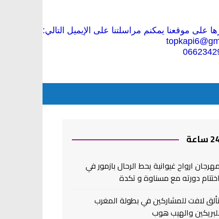
 على موقعنا يمكنم مراسلتنا على الإيميل التالي:
topkapi6@gm
0662342
2 ساعة
هرجان ارواح غيوانية يحط الرحال بازمور في
ختتام دورته مع مسناوة و تكدة
ألق لافت للمشاركين في بطولة المغرب
لبريكين والهيب هوب