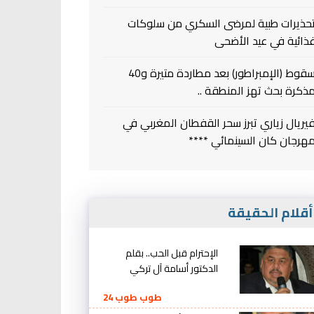
حذيرات طبية لمرضى السكري من سلوكات
ذائية في عيد الأضحى
سقوط (الإمبراطور) بعد مطاردة متيرة و40
ذكرة بحث تهز المنطقة ..
يريال زياري تبرز سحر القفطان المغربي في
هرجان كان السينمائي ****
قلام الحقيقة
الإحترام قبل الحب.. بقلم
الدكتور أسامة آل تركي
طوب طوب 24