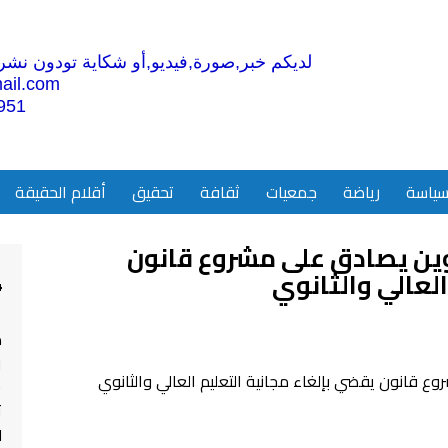
لديكم خبر,صورة,فيديو,أو شكاية تودون نشرها
ail.com
951
ياسة
رياضة
جمعيات
ثقافة
تحقيق
أقلام الحقيقة
كوين يصادق على مشروع قانون
لعالي والثانوي
4
م
ا
ت
ل