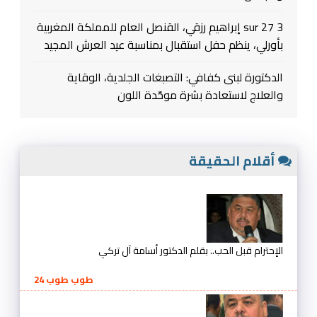
3 sur 27 إبراهيم رزقي، القنصل العام للمملكة المغربية
بأورلي، ينظم حفل استقبال بمناسبة عيد العرش المجيد
الدكتورة لبنى كفافي: التصبغات الجلدية، الوقاية
والعلاج لاستعادة بشرة موحّدة اللون
أقلام الحقيقة
الإحترام قبل الحب.. بقلم الدكتور أسامة آل تركي
طوب طوب 24