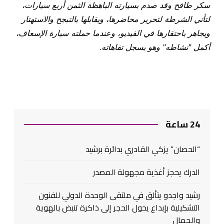
سكر طافح وقد صدم بسيارته الباهظة الثمن أربع سيارات،
لتأتي الشرطة لتحرير محاضرها، ويقابلها بالتبجح والاستهتار
ويجاهر باحتقارها في الفيديو، وعندما حملته سيارة الإسعاف،
أكمل "نشاطه" وهو يسجل تفاهاته
.
24 ساعة
“الحصان” يزكي القادري بدائرة برشيد
الدرك يحجز أغذية مجهولة المصدر
رشيد واجدو يتألق في ملتقى الوحدة الدولي للفنون
التشكيلية بإبداع يحول الحجر إلى ذاكرة تنبض بالهوية
والجمال