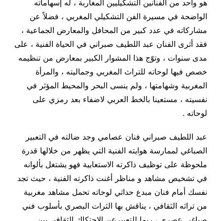
هو واحد من الفنانين التشكيليين المغاربة ، له إسهاماته
الواضحة في مسيرة الفن التشكيلي المغربي ، فضلاً عن
مشاركاته في عدد كبير من المحافل والمعارض الجماعية ،
فقد أثرى الفنان عبد اللطيف صبراني في الحياة الفنية ، على
مدى سنوات ، وتوّج هذا المشوار الكبير بمعارض من تنظيمه
خصص فيها لوحاته للتراث المغربي وجماليته ، والمرأة
المغربية وشهامتها ، ولم ينسى البحر والمحيط المؤثر في
نفسيته ، مستعينا بالخط العربي لاضفاء بعد رمزي على
لوحاته .
عبد اللطيف صبراني فنان عصامي وجد ضالته في التعبير
الصباغي لممارسة هوايته الفنية التي يظهر من خلالها قدرة
ملحوظة على توظيف ذاكرته الاستعابية فهو يشتغل بألوانه
في تشخيص مشاهد و مناظر أغنت ذاكرته الفنية ، حيث تجد
نفسك أمام فنان مبدع حداثي لوحاته تحمل مشاهد مغربية
من تراثه الثقافي ، يناقش بها الثرات البصري بأسلوب فني
صباغي عصري ، ربما للتعبيرعن الاحتكاك الثقافي بين