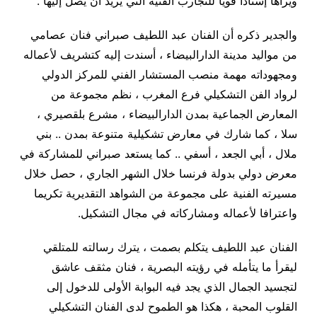
ويراها إسنادا قويا للتجارب الفنية التي يريد أن يصل إليها .
والجدير ذكره أن الفنان عبد اللطيف صبراني فنان عصامي
من مواليد مدينة الدارالبيضاء ، أسندت إليه كتشريف لأعماله
ومجهوداته مهمة منصب المستشار الفني للمركز الدولي
لرواد الفن التشكيلي فرع المغرب ، نظم مجموعة من
المعارض الجماعية بمدن الدارالبيضاء ، مشرع بلقصيري ،
سلا ، كما شارك في معارض تشكيلية متنوعة بمدن .. بني
ملال ، أبي الجعد ، أسفي .. كما يستعد صبراني للمشاركة في
معرض دولي بدولة فرنسا خلال الشهر الجاري ، حصل خلال
مسيرته الفنية على مجموعة من الشواهد التقديرية تكريما
واعترافا لأعماله ومشاركاته في مجال التشكيل.
الفنان عبد اللطيف يتكلم بصمت ، يترك رسالته للمتلقي
ليقرأ ما يتأمله في رؤيته البصرية ، فنان مثقف عاشق
لتجسيد الجمال الذي يجد فيه البوابة الأولى للدخول إلى
القلوب المحبة ، هكذا هو الطموح لدى الفنان التشكيلي