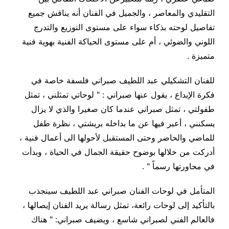
التقليدي والمعاصر ، والجميل في الفنان أنه يناقش جميع
تفاصيل لوحته بذكاء سواء على مستوى التوزيع والتدرج
اللوني والضوئي ، أم على مستوى الحياكة الفنية بهوية فنية
متميزة .
للفنان التشكيلي عبد اللطيف صبراني فلسفة خاصة في
فكرة الإبداع ، يقول عنها صبراني : " لوحاتي تمثلني ، تمثل
طفولتي ، تمثل صبراني عندما كان صغيرا والذي لا يزال
يسكنني ، أعبر فيها عن ما بداخله بريشتي ، نظرة طفل
للماضي والحاضر وحتى المستقبل لأحولها الى أعمال فنية ،
أدركت من خلالها بوضوح حقيقة الجمال في الحياة ، وبدأت
في محاورتها رسماً " .
المتأمل في لوحات الفنان صبراني عبد اللطيف سينجذب
بالتأكيد إلى لوحات رائعة، تمثل رسالة يريد الفنان إيصالها ،
فالعالم الفني لصبراني شاسع ، ويضيف صبراني: " هناك