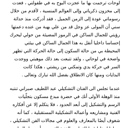
لوحات ترجمت بها ما عجزت البوح به في طفولتي ، فعدت
إلى مخزون ذكرياتي وإلى العوالم المنسية ، لأقدم من خلال
رسوماتي عودة إلى الزمن الجميل ، فقد أدركت منذ حداثة
سني أن المولى عز وجل قد من علي بهبة من عنده دعمتها
رؤيتي للجمال الساكن في الرموز المضيئة من حولي ليحرك
إحساسا داخليا أنقل به هذا الجمال الساكن في بيئتي
المحيطة بي من حالة السكون إلى حالة الحركة التي تظهر
واضحة في لوحاتي ، ولقد تتبعت بعد ذلك موهبتي ووجدت
السر في حركة يدي وتمكني من ريشتي ، هكذا كانت
البدايات ومنها كان الانطلاق بفضل الله تبارك وتعالى .
عندما تجلس الى الفنان التشكيلي عبد اللطيف صبراني تنتبه
منذ الوهلة الأولى أنك في حضرة مبدع مسكون بتجلّيات
الرسم والتشكيل إلى أبعد الحدود ، فلا يتكلم إلا عن أفكاره
الفنية ومشاريعه وأعماله التشكيلية المستقبلية ، كما أنه
شغوف أيضًا بالمعارف والعلوم في مجالات الفن التشكيلي ،