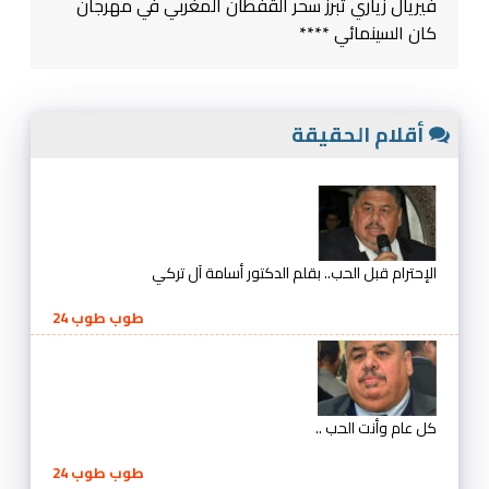
فيريال زياري تبرز سحر القفطان المغربي في مهرجان
كان السينمائي ****
أقلام الحقيقة
الإحترام قبل الحب.. بقلم الدكتور أسامة آل تركي
طوب طوب 24
كل عام وأنت الحب ..
طوب طوب 24