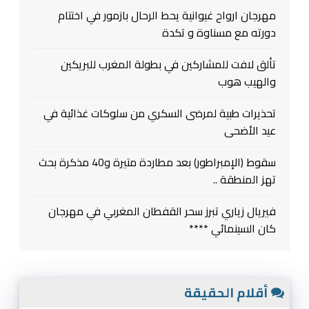
مهرجان ارواح غيوانية يحط الرحال بازمور في اختتام
دورته مع مسناوة و تكدة
تألق لافت للمشاركين في بطولة المغرب للبريكين
والهيب هوب
تحذيرات طبية لمرضى السكري من سلوكات غذائية في
عيد الأضحى
سقوط (الإمبراطور) بعد مطاردة متيرة و40 مذكرة بحث
تهز المنطقة ..
فيريال زياري تبرز سحر القفطان المغربي في مهرجان
كان السينمائي ****
أقلام الحقيقة