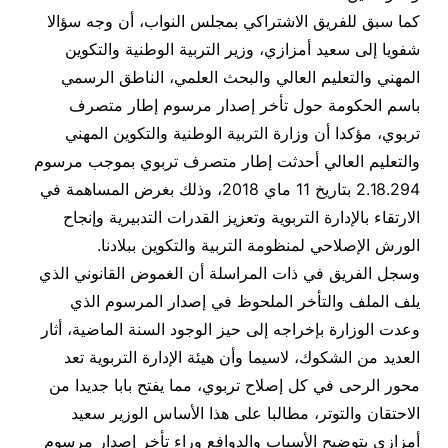
كما سبق للفريق الاشتراكي بمجلس النواب، أن وجه سؤالا
شفويا إلى سعيد أمزازي، وزير التربية الوطنية والتكوين
المهني والتعليم العالي والبحث العلمي، الناطق الرسمي
باسم الحكومة حول تأخر إصدار مرسوم إطار متصرف
تربوي، مؤكدا أن وزارة التربية الوطنية والتكوين المهني
والتعليم العالي أحدثت إطار متصرف تربوي بموجب مرسوم
2.18.294 بتاريخ 11 ماي 2018، وذلك بغرض المساهمة في
الارتقاء بالإدارة التربوية وتعزيز القدرات التدبيرية وإنجاح
الورش الإصلاحي لمنظومة التربية والتكوين ببلادنا.
وسجل الفريق في ذات المراسلة أن الغموض القانوني الذي
يلف الملف والتأخر الملحوظ في إصدار المرسوم الذي
وعدت الوزارة بإخراجه إلى حيز الوجود السنة الماضية، أثار
العديد من الشكوك، لاسيما وأن هيئة الإدارة التربوية تعد
محور الرحى في كل إصلاح تربوي، مما يفتح بابا جديدا من
الاحتقان والتوتر، مطالبا على هذا الأساس الوزير سعيد
أمزازي بتوضيح الأسباب والدوافع وراء تأخر إصدار مرسوم