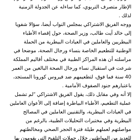
الإطار متصرف التربوي، كما ساءله عن الجدولة الزمنية
لذلك .
ووجه الفريق الاشتراكي بمجلس النواب أيضا، سؤالا شفويا
إلى خالد آيت طالب، وزير الصحة، حول إقصاء الأطباء
البيطريين والعاملين في العيادات البيطرية من الحملة
الوطنية للتطعيم الخاصة بنساء ورجال الصحة، موضحا في
مراسلته أن هذه المراكز الطبية في مختلف أقاليم المملكة
شرعت في استقبال نساء ورجال الصحة البالغين من العمر
40 سنة فما فوق، لتطعيمهم ضد فيروس كورونا المستجد،
باعتبارهم جنود الصفوف الأمامية .
إلا أنه وفي مقابل ذلك، يقول الفريق الاشتراكي “لم تشمل
عملية التطعيم، الأطباء البياطرة إضافة إلى الأعوان العاملين
في العيادات البيطرية، والتقنيين العاملين في المصالح
البيطرية وفي مختبرات التحليلات الطبية، بالرغم من
مواصلتهم لعملهم طيلة فترة الحجر الصحي ومخالطتهم
للعديد من المواطنين خلال حملات التلقيح التي يقومون بها