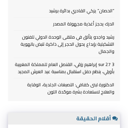
“الحصان” يزكي القادري بدائرة برشيد
الدرك يحجز أغذية مجهولة المصدر
رشيد واجدو يتألق في ملتقى الوحدة الدولي للفنون
التشكيلية بإبداع يحول الحجر إلى ذاكرة تنبض بالهوية
والجمال
3 sur 27 إبراهيم رزقي، القنصل العام للمملكة المغربية
بأورلي، ينظم حفل استقبال بمناسبة عيد العرش المجيد
الدكتورة لبنى كفافي: التصبغات الجلدية، الوقاية
والعلاج لاستعادة بشرة موحّدة اللون
أقلام الحقيقة