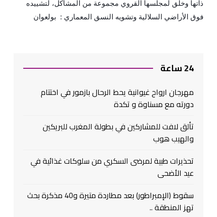
ذاتها وخلق لمجلسها القروي مجموعة من المشاكل، لتشييده
فوق الأراضي السلالية وتشويه النسق المعماري : بولعوان
24 ساعة
مهرجان ارواح غيوانية يحط الرحال بازمور في اختتام
دورته مع مسناوة و تكدة
تألق لافت للمشاركين في بطولة المغرب للبريكين
والهيب هوب
تحذيرات طبية لمرضى السكري من سلوكات غذائية في
عيد الأضحى
سقوط (الإمبراطور) بعد مطاردة متيرة و40 مذكرة بحث
تهز المنطقة ..