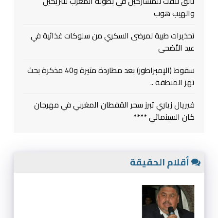
تألق لافت للمشاركين في بطولة المغرب للبريكين
والهيب هوب
تحذيرات طبية لمرضى السكري من سلوكات غذائية في
عيد الأضحى
سقوط (الإمبراطور) بعد مطاردة متيرة و40 مذكرة بحث
تهز المنطقة ..
فيريال زياري تبرز سحر القفطان المغربي في مهرجان
كان السينمائي ****
أقلام الحقيقة