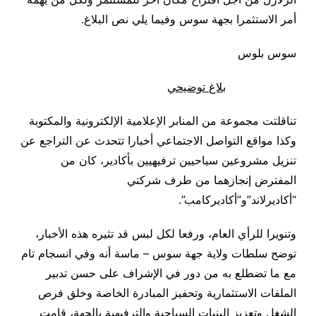
أمر الاستثمرا بجهة سوس وفيما يلي نص البلاغ
.
سوس بلوس
بلاغ توضيحي
تناقلتت مجموعة من المنابر الإعلامية الإلكترونية والمكتوبة
وكذا مواقع التواصل الاجتماعي أخبارا تتحدث عن التراجع عن
تنزيل مشروعين سياحيين ترفيهيين بأكادير، كان من
المفترض إنجازهما من طرف شركتي
“أكاديرلاند”و”أكاديركامب
”.
وتنويرا للرأي العام، ورفعا لكل لبس قد تثيره هذه الأخبار،
توضح سلطات ولاية جهة سوس – ماسة أنه وفي انسجام تام
مع ما تضطلع به من دور في الإشراف على حسن تدبير
الملفات الاستثمارية وتحفيز المبادرة الخاصة وخلق فرص
الشغل وتعزيز البنيات السياحية والترفيهية بالجهة، قامت