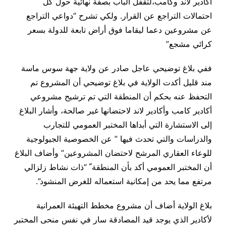
أكادير لاند وكامب،لتقفل الباب بصفة نهائية حول كل
احتمالات التراجع عن القرار. ولكي تشرح “دواعي التراجع
عن مشروعين دعما ليقاما فوق أراض تابعة للدولة بسعر
كرائي مشجع
”
ففي بلاغ توضيحي عاجل صادر عن ولاية جهة سوس ماسة
مند قليل أكدت الولاية في بلاغ توضيحي أن المشروع تم
التحفظ عنه بحكم أن المنطقة التي تم ترشيح مشروعي
أكادير كامب وأكادير لاند لاحتضانها غير صالحة، وأشار البلاغ
إلى الاستشارة التي أبداها المختبر العمومي للتجارب
والدراسات والتي تحدث فيها ” عن الخصوصية الجيولوجية
للوعاء العقاري المرشح لاحتضان المشروعين” وأضاف البلاغ
أن المختبر العمومي أكد بأن المنطقة ّ “ذات نشاط زلزالي
مرتفع مما يحد من إمكانية استعماله للغرض المنشود
”.
بلاغ الولاية أضاف أن مشروع مخطط التهيئة العمرانية
لأكادير الذي يوجد قيد المصادقة سار في نفس منحى المختبر