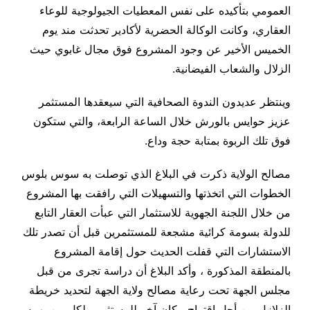
العمومي بتأكيده على نفس المعطيات الجيولوجية للوعاء
العقاري، وكانت الوكالة الحضرية لأكادير تحدثت مند يوم
الخميس الأخير عن وجود المشروع فوق مجال غابوي حيث
الزلال والشعاب الفيضانية
.
وينتظر عديدون الندوة الصحافية التي سيعقدها المستثمر
عزيز حوايس بالورش خلال الساعة الرابعة، والتي ستكون
فوق تلك الربوة بمتابة حجة وداع
.
مصالح الولاية ذكرت في البلاغ الذي توصلت به سوس بلوس
الخطوات التي اتخذتها والتسهيلات التي رافقت بها المشروع
من خلال اللجنة الجهوية للاستثمار التي عبأت العقار التابع
للدولة بسومة كرائية مشجعة للمستثمرين قبل أن تصدر تلك
الاستشارات التي قفلت الحديث حول إقامة المشروع
بالمنطقة المذكورة ، وأكد البلاغ أن دراسة تجرى من قبل
مجلس الجهة تحت رعاية مصالح ولاية الجهة لتحديد خريطة
الزلازل من أجل اقتراح مكان آخر للمستثمر ولكل من يهمه