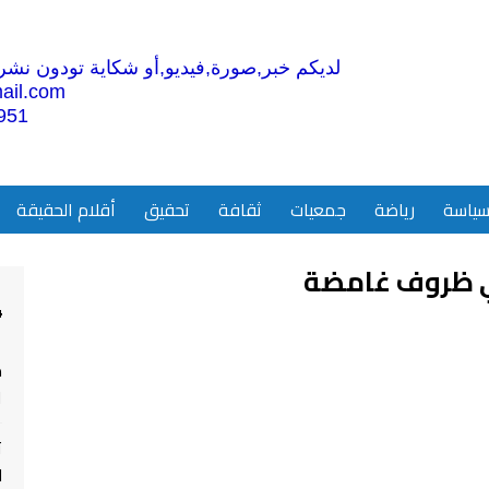
لديكم خبر,صورة,فيديو,أو شكاية تودون نشرها
ail.com
951
ياسة
رياضة
جمعيات
ثقافة
تحقيق
أقلام الحقيقة
في ظروف غامضة
4
م
ا
ت
ل