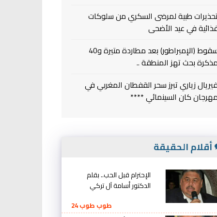
حذيرات طبية لمرضى السكري من سلوكات
ذائية في عيد الأضحى
سقوط (الإمبراطور) بعد مطاردة متيرة و40
ذكرة بحث تهز المنطقة ..
يريال زياري تبرز سحر القفطان المغربي في
هرجان كان السينمائي ****
أقلام الحقيقة
الإحترام قبل الحب.. بقلم
الدكتور أسامة آل تركي
طوب طوب 24