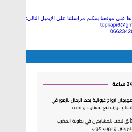
 على موقعنا يمكنم مراسلتنا على الإيميل التالي:
topkapi6@gm
0662342
2 ساعة
هرجان ارواح غيوانية يحط الرحال بازمور في
ختتام دورته مع مسناوة و تكدة
ألق لافت للمشاركين في بطولة المغرب
لبريكين والهيب هوب