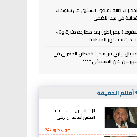
حذيرات طبية لمرضى السكري من سلوكات
ذائية في عيد الأضحى
سقوط (الإمبراطور) بعد مطاردة متيرة و40
ذكرة بحث تهز المنطقة ..
يريال زياري تبرز سحر القفطان المغربي في
هرجان كان السينمائي ****
أقلام الحقيقة
الإحترام قبل الحب.. بقلم
الدكتور أسامة آل تركي
طوب طوب 24