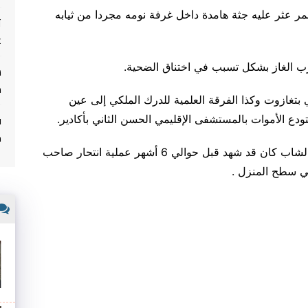
عمر عثر عليه جثة هامدة داخل غرفة نومه مجردا من ثيابه
ت
غ
ب الغاز بشكل تسبب في اختناق الضحية.
م
تغازوت وكذا الفرقة العلمية للدرك الملكي إلى عين
ف
ودع الأموات بالمستشفى الإقليمي الحسن الثاني بأكادير.
م
وأضاف المنبر أن المنزل الذي عثر فيه على جثة الشاب كان قد شهد قبل حوالي 6 أشهر عملية انتحار صاحب
ي سطح المنزل .