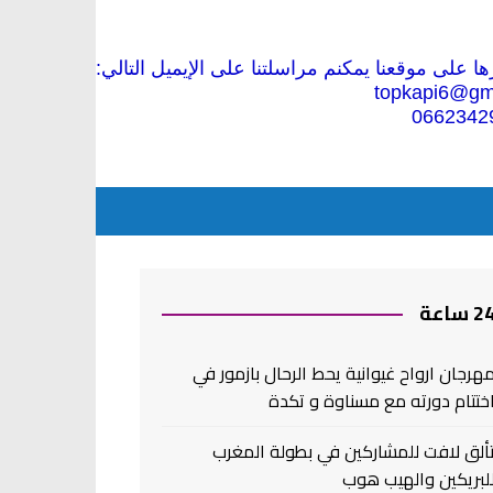
 على موقعنا يمكنم مراسلتنا على الإيميل التالي:
topkapi6@gm
0662342
2 ساعة
هرجان ارواح غيوانية يحط الرحال بازمور في
ختتام دورته مع مسناوة و تكدة
ألق لافت للمشاركين في بطولة المغرب
لبريكين والهيب هوب