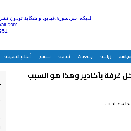
لديكم خبر,صورة,فيديو,أو شكاية تودون نشرها
ail.com
951
ياسة
رياضة
جمعيات
ثقافة
تحقيق
أقلام الحقيقة
خل غرفة بأكادير وهذا هو السبب
4
م
ا
ت
ل