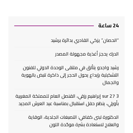
24 ساعة
“الحصان” يزكي القادري بدائرة برشيد
الدرك يحجز أغذية مجهولة المصدر
رشيد واجدو يتألق في ملتقى الوحدة الدولي للفنون
التشكيلية بإبداع يحول الحجر إلى ذاكرة تنبض بالهوية
والجمال
3 sur 27 إبراهيم رزقي، القنصل العام للمملكة المغربية
بأورلي، ينظم حفل استقبال بمناسبة عيد العرش المجيد
الدكتورة لبنى كفافي: التصبغات الجلدية، الوقاية
والعلاج لاستعادة بشرة موحّدة اللون