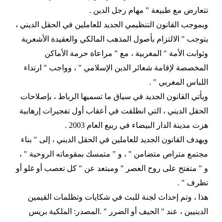
تتعارض مع طبيعة " مهام رجل الدين .
وبموجب القانون التنظيمي الجديد للعاملين في الحقل الديني ،
يتوجب " الالتزام بأصول المذهب المالكي والعقيدة الأشعرية
وثوابت الأمة " المغربية ، مع " مراعاة حرمة الأماكن
المخصصة لإقامة شعائر الدين الإسلامي " ، وواجب " ارتداء
اللباس المغربي " .
ويأتي القانون الجديد في سياق ما تسميها الرباط ، بإصلاحات
الحقل الديني ، التي انطلقت في أعقاب أول تفجيرات إرهابية
هزت مدينة الدار البيضاء في ربيع العام 2003 .
ويهدف القانون الجديد للعاملين في الحقل الديني ، إلى " بناء
مجتمع متراص متضامن " ، و " متمسك بمقوماته الروحية " ،
و " متفتح على روح العصر " ومبتعد عن " كل تعصب أو غلو أو
تطرف " .
هذا ، وتم إحداث لجنة للبث في شكايات وتظلمات القيمين
الدينيين ، عند " الحيف أو الضرر " .المصدر: الملكية بريس