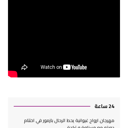
24 ساعة
مهرجان ارواح غيوانية يحط الرحال بازمور في اختتام
دورته مع مسناوة و تكدة