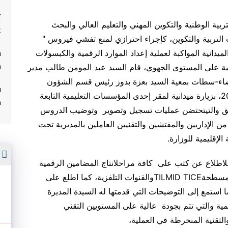
ت
ربية الوطنية والتكوين المهني والتعليم العالي والبحث
غ
لتربية والتكوين، كإجراء احترازي لمنع تفشي فيروس "
يارات الميدانية المواكبة لعملية إعداد الموارد الرقمية والكبسولات
م
دجية على المستوى الجهوي، قام السيد عبد المومن طالب مدير
 البيضاء-سطات بمعية السيد بعزة بدوز رئيس قسم الشؤون
ف
2
، بزيارة ميدانية لمقر إحدى المؤسسات التعليمية التابعة
م
الشق والتيتحتضن عمليات تسجيل وتصوير وتوضيب الدروس
 الإداريين والمفتشين والتقنيين العاملين بالمديرية تحت
لإقليمية للوزارة
.
أ
اطلاع عن كتب على كافة مراحلانتاج المضامين الرقمية
ر مسطحة
TILMID TICE
والقنوات التلفزية، كما اطلع على
ا استمع إلى التوضيحات التي قدمتها له السيدة المديرة
ية والتي تتم بجودة عالية على المستويين التقني
والتقنية المنخرطة في العملية،