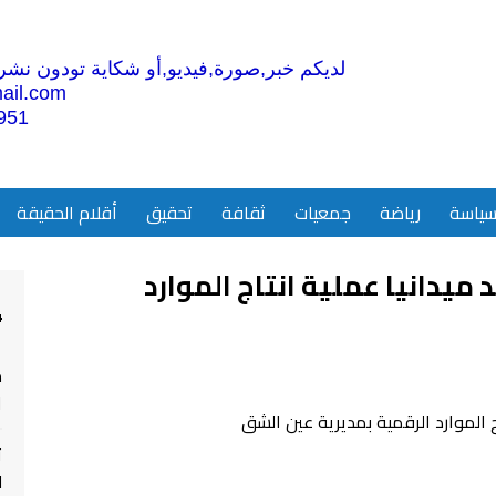
لديكم خبر,صورة,فيديو,أو شكاية تودون نشرها
ail.com
951
ياسة
رياضة
جمعيات
ثقافة
تحقيق
أقلام الحقيقة
ميدانيا عملية انتاج الموارد
4
م
ا
ت
ل