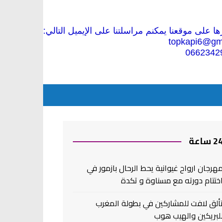
 على موقعنا يمكنم مراسلتنا على الإيميل التالي:
topkapi6@gm
0662342
2 ساعة
هرجان ارواح غيوانية يحط الرحال بازمور في
ختتام دورته مع مسناوة و تكدة
ألق لافت للمشاركين في بطولة المغرب
لبريكين والهيب هوب