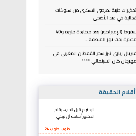
حذيرات طبية لمرضى السكري من سلوكات
ذائية في عيد الأضحى
سقوط (الإمبراطور) بعد مطاردة متيرة و40
ذكرة بحث تهز المنطقة ..
يريال زياري تبرز سحر القفطان المغربي في
هرجان كان السينمائي ****
قلام الحقيقة
الإحترام قبل الحب.. بقلم
الدكتور أسامة آل تركي
طوب طوب 24