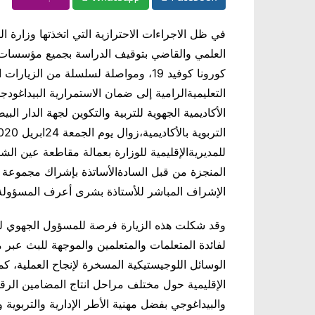
في ظل الاجراءات الاحترازية التي اتخذتها وزارة الت
العلمي والقاضي بتوقيف الدراسة بجميع مؤسسات ا
كورونا كوفيد 19، ومواصلة لسلسلة من الز
التعليميةالرامية إلى ضمان الاستمرارية البيداغو
الأكاديمية الجهوية للتربية والتكوين لجهة الدار
التربوية بالأكاديمية،زوال يوم الجمعة
24
ابريل
020
للمديريةالإقليمية للوزارة بعمالة مقاطعة عين 
المنجزة من قبل السادةالأساتذة بإشراك مجموعة من
الإشراف المباشر للأستاذة بشرى أعرف المسؤولة ا
وقد شكلت هذه الزيارة فرصة للمسؤول الجهوي لل
لفائدة المتعلمات والمتعلمين والموجهة للبث عب
الوسائل اللوجيستيكية المسخرة لإنجاح العملية، كم
الإقليمية حول مختلف مراحل انتاج المضامين الرقم
والبيداغوجي بفضل مهنية الأطر الإدارية والتربوية 