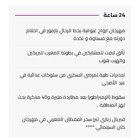
24 ساعة
مهرجان ارواح غيوانية يحط الرحال بازمور في اختتام
دورته مع مسناوة و تكدة
تألق لافت للمشاركين في بطولة المغرب للبريكين
والهيب هوب
تحذيرات طبية لمرضى السكري من سلوكات غذائية في
عيد الأضحى
سقوط (الإمبراطور) بعد مطاردة متيرة و40 مذكرة بحث
تهز المنطقة ..
فيريال زياري تبرز سحر القفطان المغربي في مهرجان
كان السينمائي ****