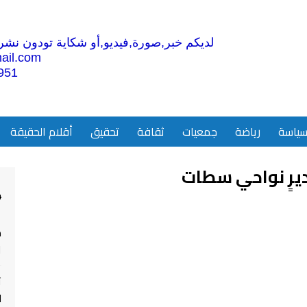
لديكم خبر,صورة,فيديو,أو شكاية تودون نشرها
ail.com
951
ياسة
رياضة
جمعيات
ثقافة
تحقيق
أقلام الحقيقة
يرٍ نواحي سطات
4
م
ا
ت
ل