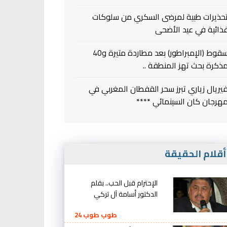
حذيرات طبية لمرضى السكري من سلوكات
ذائية في عيد الأضحى
سقوط (الإمبراطور) بعد مطاردة متيرة و40
ذكرة بحث تهز المنطقة ..
يريال زياري تبرز سحر القفطان المغربي في
هرجان كان السينمائي ****
قلام الحقيقة
الإحترام قبل الحب.. بقلم
الدكتور أسامة آل تركي
طوب طوب 24