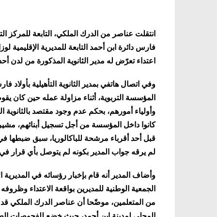
انتقلت عناصر من الدرك الملكي، التابعة للمركز الترا
فارس دائرة ابن أحمد التابعة للمديرية الإقليمية ل
اعتداء تعرّض له مدير الثانوية المذكورة من لدن أح
وفي اتصال هاتفي بمدير الثانوية التأهيلية بأولاد فا
المؤسسة التربوية، أثناء مزاولة عمله حين كان يق
وأولياء أمورهم، بحكم عدم وجود مقتصد بالثانوية الت
كانوا داخل المؤسسة من أجل تسجيل أبنائهم، مشي
قبل أحد أقرباء مرشحة للباكالوريا، سبق ضبطها في
لم يرقه جواب المدير بكونه لم يتوصل بأي قرار في
وأضاف المدير أنه قام بإخبار رؤسائه في المديرية ال
الجمعية الوطنية للمديرين بواقعة الاعتداء وظروف
من المتعلمين، موضّحا أن عناصر الدرك الملكي ق