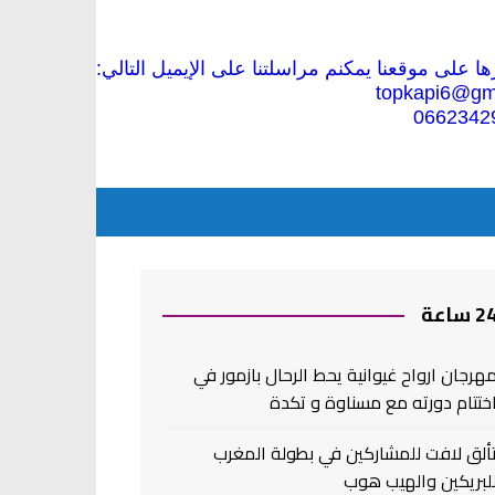
 على موقعنا يمكنم مراسلتنا على الإيميل التالي:
topkapi6@gm
0662342
2 ساعة
هرجان ارواح غيوانية يحط الرحال بازمور في
ختتام دورته مع مسناوة و تكدة
ألق لافت للمشاركين في بطولة المغرب
لبريكين والهيب هوب