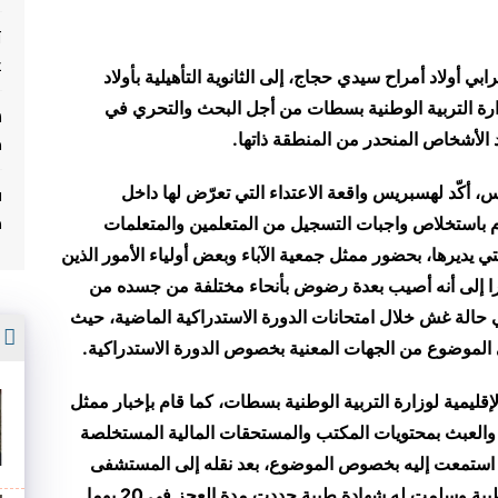
ت
غ
بي أولاد أمراح سيدي حجاج، إلى الثانوية التأهيلية بأولاد
وزارة التربية الوطنية بسطات من أجل البحث والتحري في
م
د الأشخاص المنحدر من المنطقة ذاتها.
ف
رس، أكّد لهسبريس واقعة الاعتداء التي تعرّض لها داخل
م
وم باستخلاص واجبات التسجيل من المتعلمين والمتعلمات
ي يديرها، بحضور ممثل جمعية الآباء وبعض أولياء الأمور الذين
را إلى أنه أصيب بعدة رضوض بأنحاء مختلفة من جسده من
 حالة غش خلال امتحانات الدورة الاستدراكية الماضية، حيث
أ
 الموضوع من الجهات المعنية بخصوص الدورة الاستدراكية.
إقليمية لوزارة التربية الوطنية بسطات، كما قام بإخبار ممثل
ه والعبث بمحتويات المكتب والمستحقات المالية المستخلصة
د استمعت إليه بخصوص الموضوع، بعد نقله إلى المستشفى
المحلي لمدينة ابن أحمد، حيث خضع للفحوصات الطبية وسلمت له شهادة طبية حددت مدة العجز في 20 يوما