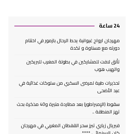
24 ساعة
مهرجان ارواح غيوانية يحط الرحال بازمور في اختتام
دورته مع مسناوة و تكدة
تألق لافت للمشاركين في بطولة المغرب للبريكين
والهيب هوب
تحذيرات طبية لمرضى السكري من سلوكات غذائية في
عيد الأضحى
سقوط (الإمبراطور) بعد مطاردة متيرة و40 مذكرة بحث
تهز المنطقة ..
فيريال زياري تبرز سحر القفطان المغربي في مهرجان
كان السينمائي ****