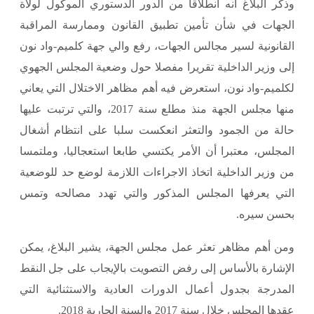
وذكر البلاغ أنه انطلاقا من الدور الدستوري الموكول لولاة
الجهات في شأن تأمين تطبيق القانون وممارسة المراقبة
القانونية لسير مجالس الجهات، رفع والي جهة كلميم-واد نون
إلى وزير الداخلية تقريرا مفصلا حول وضعية المجلس الجهوي
لكلميم-واد نون، استعرض فيه أهم مظاهر الاختلال التي يعاني
منها مجلس الجهة منذ مطلع سنة 2017، والتي ترتبت عليها
حالة من الجمود والتعثر انعكست سلبا على انتظام أشغال
المجلس، معتبرا أن الأمر يكتسي طابعا استعجاليا، وملتمسا
من وزير الداخلية اتخاذ الاجراءات اللازمة لوضع حد للوضعية
التي يعرفها المجلس المذكور والتي تهدد مصالحه وتمس
بحسن سيره.
ومن أهم مظاهر تعثر عمل مجلس الجهة، يشير البلاغ، يمكن
الإشارة بالأساس إلى رفض التصويت بالإيجاب على جل النقط
المدرجة بجدول أعمال الدورات العادية والاستثنائية التي
عقدها المجلس خلال سنة 2017 والسنة الجارية 2018.