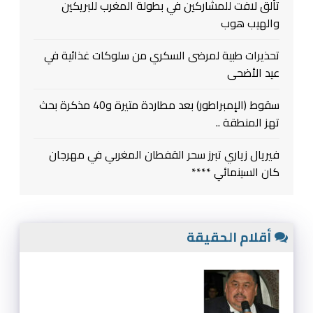
تألق لافت للمشاركين في بطولة المغرب للبريكين
والهيب هوب
تحذيرات طبية لمرضى السكري من سلوكات غذائية في
عيد الأضحى
سقوط (الإمبراطور) بعد مطاردة متيرة و40 مذكرة بحث
تهز المنطقة ..
فيريال زياري تبرز سحر القفطان المغربي في مهرجان
كان السينمائي ****
أقلام الحقيقة