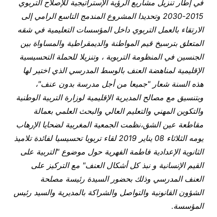
في إطار تنزيل مشاريع الرؤية الإستراتيجية للإصلاح التربوي
2015-2030
وتحديدا المشروع المندمج التاسع الرامي إلى
الارتقاء بالعمل التربوي داخل المؤسسات التعليمية في شقه
المتعلق بترسيخ قيم المواطنة والديمقراطية والمساواة بين
الجنسين في المنظومة التربوية ، وتنزيلا للحملة التحسيسية
الإقليمية لمناهضة العنف
بالوسط المدرسي الذي اختير لها
هذه السنة شعار
"
جميعا من أجل مدرسة بدون عنف
"
،
وبتنسيق مع مصالح المديرية الإقليمية لوزارة التربية الوطنية
والتكوين المهني والتعليم العالي والبحث العلمي بعمالة
مقاطعة عين الشق،
نظمت الجمعية المغربية لضحايا الإرهاب
يومه الثلاثاء 08 يناير 2019
لقاء تربويا تحسيسيا لفائدة تلاميذ
الثانوية الإعدادية فاطمة الفهرية حول موضوع
"
التربية
على
القيم الإنسانية و نبذ كل أشكال العنف" مع التركيز على
العنف المدرسي وذلك بحضور السيدة رئيسة مصلحة
الشؤون القانونية والتواصل والشراكة بالمديرية والسيد رئيس
المؤسسة.