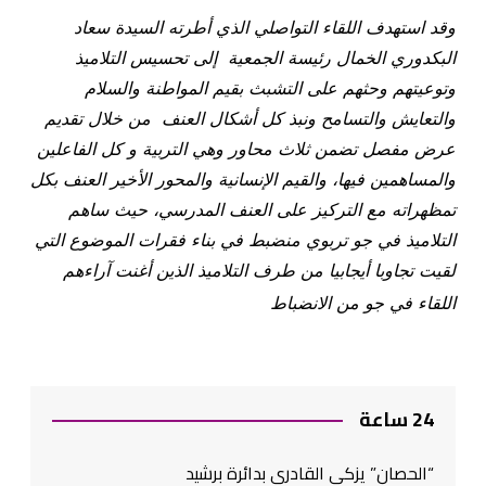
وقد استهدف اللقاء التواصلي الذي أطرته السيدة سعاد
البكدوري الخمال رئيسة الجمعية إلى تحسيس التلاميذ
وتوعيتهم وحثهم على التشبث بقيم المواطنة والسلام
والتعايش والتسامح ونبذ كل أشكال العنف
من خلال تقديم
عرض مفصل تضمن
ثلاث محاور وهي التربية و كل الفاعلين
والمساهمين فيها، والقيم الإنسانية والمحور الأخير العنف بكل
تمظهراته مع التركيز على العنف المدرسي، حيث ساهم
التلاميذ في جو تربوي منضبط في بناء فقرات الموضوع التي
لقيت تجاوبا أيجابيا من طرف التلاميذ الذين أغنت آراءهم
اللقاء في جو من الانضباط
24 ساعة
“الحصان” يزكي القادري بدائرة برشيد