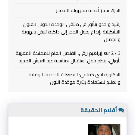
الدرك يحجز أغذية مجهولة المصدر
رشيد واجدو يتألق في ملتقى الوحدة الدولي للفنون
التشكيلية بإبداع يحول الحجر إلى ذاكرة تنبض بالهوية
والجمال
3 sur 27 إبراهيم رزقي، القنصل العام للمملكة المغربية
بأورلي، ينظم حفل استقبال بمناسبة عيد العرش المجيد
الدكتورة لبنى كفافي: التصبغات الجلدية، الوقاية
والعلاج لاستعادة بشرة موحّدة اللون
أقلام الحقيقة