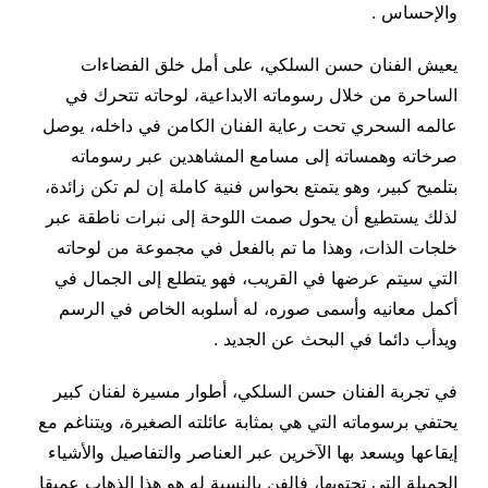
والإحساس .
يعيش الفنان حسن السلكي، على أمل خلق الفضاءات
الساحرة من خلال رسوماته الابداعية، لوحاته تتحرك في
عالمه السحري تحت رعاية الفنان الكامن في داخله، يوصل
صرخاته وهمساته إلى مسامع المشاهدين عبر رسوماته
بتلميح كبير، وهو يتمتع بحواس فنية كاملة إن لم تكن زائدة،
لذلك يستطيع أن يحول صمت اللوحة إلى نبرات ناطقة عبر
خلجات الذات، وهذا ما تم بالفعل في مجموعة من لوحاته
التي سيتم عرضها في القريب، فهو يتطلع إلى الجمال في
أكمل معانيه وأسمى صوره، له أسلوبه الخاص في الرسم
ويدأب دائما في البحث عن الجديد .
في تجربة الفنان حسن السلكي، أطوار مسيرة لفنان كبير
يحتفي برسوماته التي هي بمثابة عائلته الصغيرة، ويتناغم مع
إيقاعها ويسعد بها الآخرين عبر العناصر والتفاصيل والأشياء
الجميلة التي تحتويها، فالفن بالنسبة له هو هذا الذهاب عميقا