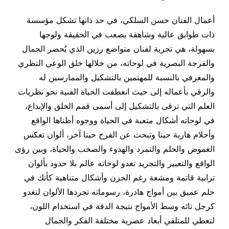
أعمال الفنان حسن السلكي، في حد ذاتها تشكل مؤسسة
ذات طوابق عالية وشاهقة يصعب في الحقيقة ولوجها
بسهولة، هي تجربة لفنان متواضع رزين الذي يُحضر الجمال
والفرجة البصرية في لوحاته، من خلالها خلق الوعي النظري
والمعرفي بالنسبة للمهتمين بالتشكيل والممارسين له
والرقي بأعماله إلى حيث انعطفت الحياة الفنية نحو نظريات
العلم التي ترقى بالتشكيل إلى أسمى قمم الخلق والإبداع،
في لوحاته أشكال متعبة في الحياة ووجوه أظناها الواقع
وأحلام هاربة حينا وتبحث عن الفرح حينا آخر، ألوان تعكس
الغموض والحلم والتمرد والهدوء والصخب والحياة، وبين رؤى
الواقع والتعبير والتجريد تغدو لوحاته عالم بلا حدود بألوان
ترابية قاتمة ومشعة رغم الحزن وأشكال متناهية كأنك في
حلم عميق بين أمواج هادرة، رسوماته تجردها الألوان لتغدو
كرجل تائه وسط الأمواج نتيجة الدقة في استخدام اللون،
لتعطي للمتلقي أبعاد عصرية مختلفة الفكر والجمال