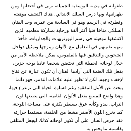
طفولته في مدينة اليوسفية الجميلة، تربى في أحضانها وبين
ظهرانيها، وبها درس السلك الابتدائي، هناك اكتشف موهبته
وفطرته في الرسم وهو في السابعة من عمره، وجد الفنان
السلكي مناخا فنيا أكثر ألفة ورحابة بمباركة معلميه الذين
اكتشفوا موهبته في رسم البورتريهات والجداريات، فأخذ
منهم تقنيتهم في التعامل مع الألوان ومزجها وتمثيل دواخل
الشخوص والتدقيق فيها بالملموس، يمكن ملاحظة الأمر من
خلال لوحاته الجميلة التي تحتضن شخصا عاديا بوجه حزين،
بفعل تلك العتمة التي أرادها الفنان أن تكون عبارة عن قناع
لإخفاء وجهه، لكن لا تظهر عليه علامات التذمر، فهو دائما
يبحث عن الأمل المفقود رغم قساوة الحياة التي ترعرع فيها،
وهذا واضح للمتتبع بفعل الألوان القاتمة، التي يصنعها لون
التراب، يبدو وكأنه عرق يسيطر بكثرة على مساحة اللوحة،
كما يخرج اللون الأصفر مشعا من الخلفية، مستمدا حرارته
فقد حرص الفنان على أن تكون لوحاته كذلك ليجعل المتلقي
يقاسمه ما يحس به.