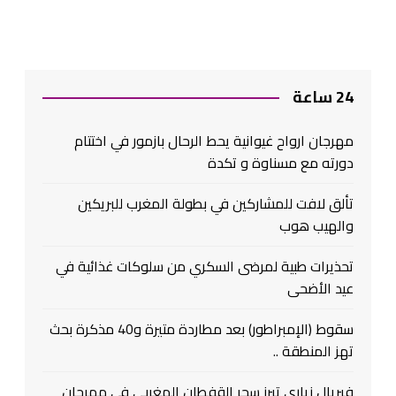
24 ساعة
مهرجان ارواح غيوانية يحط الرحال بازمور في اختتام
دورته مع مسناوة و تكدة
تألق لافت للمشاركين في بطولة المغرب للبريكين
والهيب هوب
تحذيرات طبية لمرضى السكري من سلوكات غذائية في
عيد الأضحى
سقوط (الإمبراطور) بعد مطاردة متيرة و40 مذكرة بحث
تهز المنطقة ..
فيريال زياري تبرز سحر القفطان المغربي في مهرجان