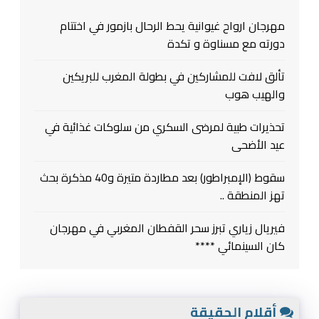
مهرجان ارواح غيوانية يحط الرحال بازمور في اختتام
دورته مع مسناوة و تكدة
تألق لافت للمشاركين في بطولة المغرب للبريكين
والهيب هوب
تحذيرات طبية لمرضى السكري من سلوكات غذائية في
عيد الأضحى
سقوط (الإمبراطور) بعد مطاردة متيرة و40 مذكرة بحث
تهز المنطقة ..
فيريال زياري تبرز سحر القفطان المغربي في مهرجان
كان السينمائي ****
أقلام الحقيقة