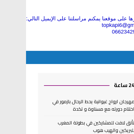
 على موقعنا يمكنم مراسلتنا على الإيميل التالي:
topkapi6@gm
0662342
2 ساعة
هرجان ارواح غيوانية يحط الرحال بازمور في
ختتام دورته مع مسناوة و تكدة
ألق لافت للمشاركين في بطولة المغرب
لبريكين والهيب هوب