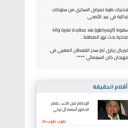
حذيرات طبية لمرضى السكري من سلوكات
ذائية في عيد الأضحى
سقوط (الإمبراطور) بعد مطاردة متيرة و40
ذكرة بحث تهز المنطقة ..
يريال زياري تبرز سحر القفطان المغربي في
هرجان كان السينمائي ****
قلام الحقيقة
الإحترام قبل الحب.. بقلم
الدكتور أسامة آل تركي
طوب طوب 24