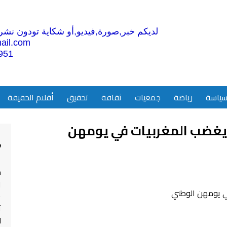
لديكم خبر,صورة,فيديو,أو شكاية تودون نشرها
ail.com
951
ياسة
رياضة
جمعيات
ثقافة
تحقيق
أقلام الحقيقة
 يغضب المغربيات في يومهن
4
م
ا
ت
ل