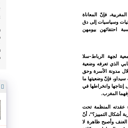
ت
مغربية، فإنّ المعاناة
غ
قيات وسياسيات إلى دق
بة احتفائهن بيومهن
م
ف
م
عية لجهة الرباط-سلا
جابي الذي تعرفه وضعية
لال مدونة الأسرة وحق
يداو، فإنّ وضعيتها ما
أ
 إنتاجها وانخراطها في
فهما المغرب.
ء عقدته المنظمة تحت
ة أشكال التمييز؟"، أنّ
 العنف وأصبح ظاهرة لا