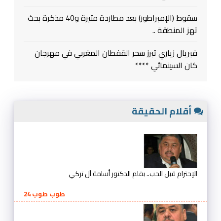
سقوط (الإمبراطور) بعد مطاردة متيرة و40 مذكرة بحث
تهز المنطقة ..
فيريال زياري تبرز سحر القفطان المغربي في مهرجان
كان السينمائي ****
أقلام الحقيقة
الإحترام قبل الحب.. بقلم الدكتور أسامة آل تركي
طوب طوب 24