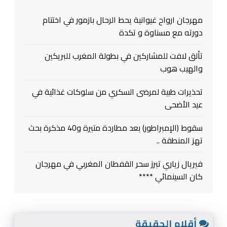
مهرجان ارواح غيوانية يحط الرحال بازمور في اختتام
دورته مع مسناوة و تكدة
تألق لافت للمشاركين في بطولة المغرب للبريكين
والهيب هوب
تحذيرات طبية لمرضى السكري من سلوكات غذائية في
عيد الأضحى
سقوط (الإمبراطور) بعد مطاردة متيرة و40 مذكرة بحث
تهز المنطقة ..
فيريال زياري تبرز سحر القفطان المغربي في مهرجان
كان السينمائي ****
أقلام الحقيقة