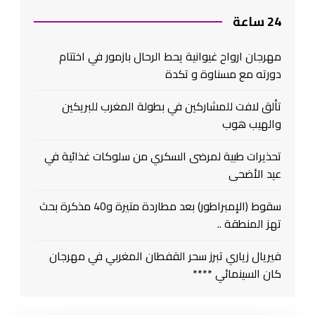
24 ساعة
مهرجان ارواح غيوانية يحط الرحال بازمور في اختتام
دورته مع مسناوة و تكدة
تألق لافت للمشاركين في بطولة المغرب للبريكين
والهيب هوب
تحذيرات طبية لمرضى السكري من سلوكات غذائية في
عيد الأضحى
سقوط (الإمبراطور) بعد مطاردة متيرة و40 مذكرة بحث
تهز المنطقة ..
فيريال زياري تبرز سحر القفطان المغربي في مهرجان
كان السينمائي ****