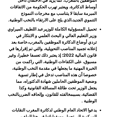
الموظفين بالمغرب، كما يزيد في الاحتقان داخل
أوساط الدكاترة، ويعتبر تهرب الحكومة من الاتفاقات
المبرمة سابقا لا يتناسب مع مخرجات النموذج
التنموي الجديد،الذي يلح على الارتقاء بالنخب الوطنية.
تحميل المسؤولية الكاملة للوزيرعبد اللطيف الميراوي
وزير التعليم العالي و البحث العلمي و الابتكار في
تردي أوضاع الدكاترة الموظفين بالمغرب،خاصة بعد
إعلانه تجميد المناصب التحويلية، والتي تم إقرارها في
قانون المالية 2022؛ إذ يعتبر ذلك تعسفا خطيرا، وغير
مسبوق، على الكفاءات الوطنية، التي راكمت من
الخبرة المهنية ما يجعلها في مقدمة النخب الوطنية،
خصوصا أن هذه المناصب تدخل في إطار تسوية
وضعية الموظفين الحاملين شهادة الدكتوراه، مما
يجعل الوزير تحت طائلة المسائلة القانونية وكذا
القضائية، بسببمخالفته للقانون، وإلحاقه الضرربالنخب
الوطنية .
يدعوا الاتحاد العام الوطني لدكاترة المغرب النقابات
المركزية إلى تحمل مسؤولياتها في هذا الملف،