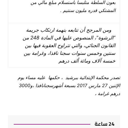
بعون السلطة متلبسا باستسلام مبلغ مالي من
المشتكي قدره مليون سنتيم
.
و
من المرجح أن تتابعه بتهمة ارتكاب جريمة
“الرشوة”، المنصوص عليها في المادة 248 من
القانون الجنائي، والتي تتراوح العقوبة فيها بين
سنتين وخمس سنوات سجنا نافذا، وغرامة بين
خمسة آلاف ومائة ألف درهم
تصدر محكمة الإبتدائية ببرشيد ، حكمها عليه مساء يوم
الإثنين 27 مارس 2017 بسبعة أشهرسجنا
نافذا ،
و3000
درهم غرامة ،
24 ساعة