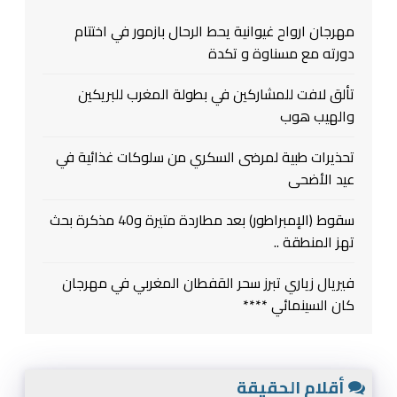
مهرجان ارواح غيوانية يحط الرحال بازمور في اختتام
دورته مع مسناوة و تكدة
تألق لافت للمشاركين في بطولة المغرب للبريكين
والهيب هوب
تحذيرات طبية لمرضى السكري من سلوكات غذائية في
عيد الأضحى
سقوط (الإمبراطور) بعد مطاردة متيرة و40 مذكرة بحث
تهز المنطقة ..
فيريال زياري تبرز سحر القفطان المغربي في مهرجان
كان السينمائي ****
أقلام الحقيقة