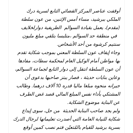
أوقفت عناصر المركز القضائي التابع لسرية درك
الملكي ببرشيد، مساء أمس الإثنين، من عون سلطة
(مقدم)، يعمل بقيادة السوالم الطريفية دوارلخلايف
في منطقة حد السوالم ،متلبسا بتلقي مبلغ مليون
سنتيم كرشوة من أحد الأشخاص
.
وجاء إيقاف عون السلطة المعني بموجب شكاية تقدم
بها مواطن أمام الوكيل العام لمحكمة سطات، مفادها
أن عون السلطة انتقل إلى دوار التابع لجماعة السوالم،
وعاين بنايات حديثة ، فصار يبتز صاحبها بدعوى أن
جيرانه منحوه مبلغا ماليا قدره 10 آلاف درهما. وطالب
المشتكي بأداء نفس المبلغ المالي قصد غض الطرف
عن البناية موضوع الشكاية
.
ولم يجد صاحب البناية الحديثة من حل، سوى إيداع
شكاية للنيابة العامة التي أصدرت تعليماتها لرجال الدرك
بسرية برشيد للقيام بالمُتعيّن فتم نصب كمين أوقع