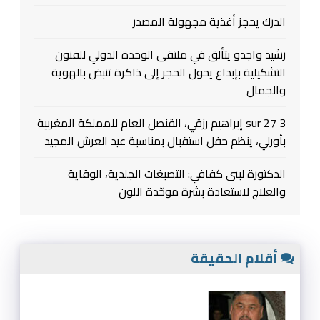
الدرك يحجز أغذية مجهولة المصدر
رشيد واجدو يتألق في ملتقى الوحدة الدولي للفنون
التشكيلية بإبداع يحول الحجر إلى ذاكرة تنبض بالهوية
والجمال
3 sur 27 إبراهيم رزقي، القنصل العام للمملكة المغربية
بأورلي، ينظم حفل استقبال بمناسبة عيد العرش المجيد
الدكتورة لبنى كفافي: التصبغات الجلدية، الوقاية
والعلاج لاستعادة بشرة موحّدة اللون
أقلام الحقيقة