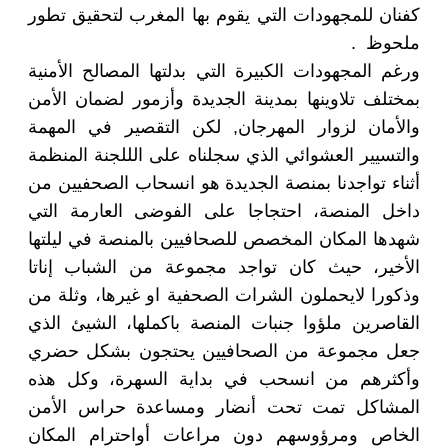
كفنان للمجهودات التي يقوم بها المغرب لتحقيق تطور
ملحوظ .
ورغم المجهودات الكبيرة التي بدلتها المصالح الأمنية
بمختلف تلاوينها بمدينة الجديدة وأزمور لضمان الأمن
والأمان لزوار المهرجان, لكن التقصير في المهمة
والتسيير العشوائي الذي سجلناه على الللجنة المنظمة
أثناء تواجدنا بمنصة الجديدة هو انسحاب الصحفيين من
داخل المنصة، احتجاجا على الفوضى العارمة التي
شهدها المكان المخصص للصحافيين بالمنصة في ليلتها
الأخير، حيث كان تواجد مجموعة من الشباب إناتا
وذكورا لايحملون الشرات الصحفية او غيرها، وثلة من
القاصرين ملؤوا جنبات المنصة باكملها، الشيئ الذي
جعل مجموعة من الصحافيين يحتجون بشكل حضري
وأكثرهم من انسحب في بداية السهرة، وكل هذه
المشاكل تمت تحت أنضار ومساعدة حراس الأمن
الخاص ومرؤوسهم دون مراعات أواحترام المكان