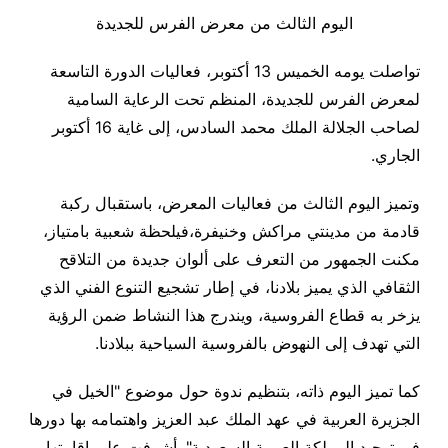
اليوم الثالث من معرض الفرس للجديدة
تواصلت يومه الخميس 13 أكتوبر، فعاليات الدورة التاسعة
لمعرض الفرس للجديدة، المنظم تحت الرعاية السامية
لصاحب الجلالة الملك محمد السادس، إلى غاية 16 أكتوبر
الجاري.
وتميز اليوم الثالث من فعاليات المعرض، باستقبال ركبة
قادمة من مدينتي مراكش وخنيفرة،فيلحظة شعبية بامتياز،
مكنت الجمهور من التعرف على ألوان جديدة من التلاقح
الثقافي الذي يميز بلادنا، في إطار تشجيع التنوع الفني الذي
يزخر به قطاع الفروسية، ويندرج هذا النشاط ضمن الرؤية
التي تهدف إلى النهوض بالفروسية السياحية ببلادنا.
كما تميز اليوم ذاته، بتنظيم ندوة حول موضوع "الخيل في
الجزيرة العربية في عهد الملك عبد العزيز واهتمامه بها دورها
في توحيد المملكة العربية السعودية". أشرفت على إقامتها