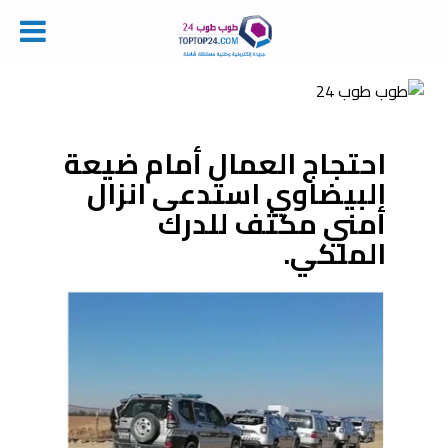
Ski
t
conten
احتجاج العمال أمام ضيعة
البيضاوي استدعى انزال
أمني مكثف للدرك
الملكي.