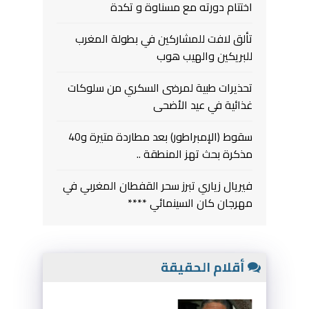
اختتام دورته مع مسناوة و تكدة
تألق لافت للمشاركين في بطولة المغرب
للبريكين والهيب هوب
تحذيرات طبية لمرضى السكري من سلوكات
غذائية في عيد الأضحى
سقوط (الإمبراطور) بعد مطاردة متيرة و40
مذكرة بحث تهز المنطقة ..
فيريال زياري تبرز سحر القفطان المغربي في
مهرجان كان السينمائي ****
أقلام الحقيقة