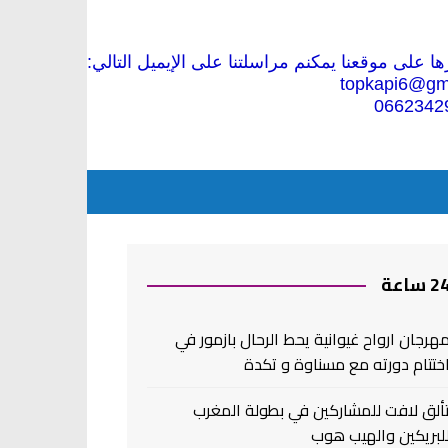
 على موقعنا يمكنم مراسلتنا على الإيميل التالي:
topkapi6@gm
0662342
2 ساعة
هرجان ارواح غيوانية يحط الرحال بازمور في
ختتام دورته مع مسناوة و تكدة
ألق لافت للمشاركين في بطولة المغرب
لبريكين والهيب هوب