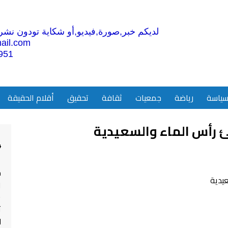
لديكم خبر,صورة,فيديو,أو شكاية تودون نشرها
ail.com
951
ياسة
رياضة
جمعيات
ثقافة
تحقيق
أقلام الحقيقة
 رأس الماء والسعيدية
4
م
ا
ت
ل