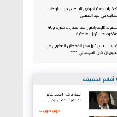
حذيرات طبية لمرضى السكري من سلوكات
ذائية في عيد الأضحى
سقوط (الإمبراطور) بعد مطاردة متيرة و40
ذكرة بحث تهز المنطقة ..
يريال زياري تبرز سحر القفطان المغربي في
هرجان كان السينمائي ****
أقلام الحقيقة
الإحترام قبل الحب.. بقلم
الدكتور أسامة آل تركي
طوب طوب 24