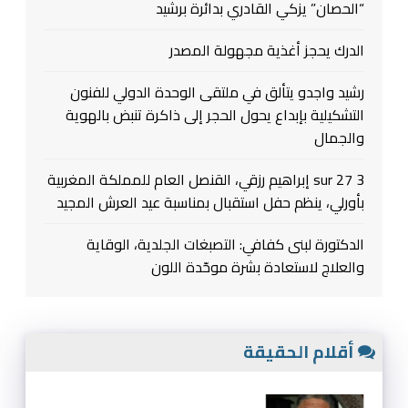
“الحصان” يزكي القادري بدائرة برشيد
الدرك يحجز أغذية مجهولة المصدر
رشيد واجدو يتألق في ملتقى الوحدة الدولي للفنون
التشكيلية بإبداع يحول الحجر إلى ذاكرة تنبض بالهوية
والجمال
3 sur 27 إبراهيم رزقي، القنصل العام للمملكة المغربية
بأورلي، ينظم حفل استقبال بمناسبة عيد العرش المجيد
الدكتورة لبنى كفافي: التصبغات الجلدية، الوقاية
والعلاج لاستعادة بشرة موحّدة اللون
أقلام الحقيقة