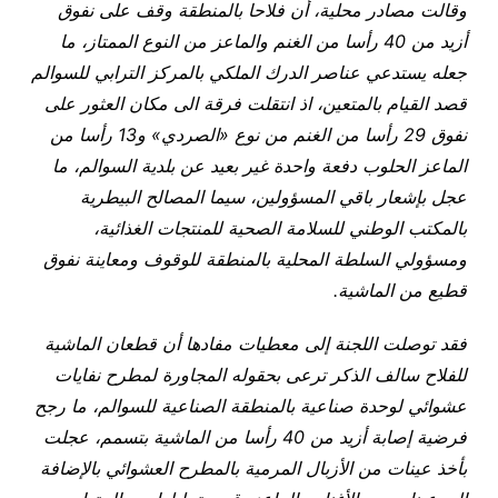
وقالت مصادر محلية، أن فلاحا بالمنطقة وقف على نفوق
أزيد من 40 رأسا من الغنم والماعز من النوع الممتاز، ما
جعله يستدعي عناصر الدرك الملكي بالمركز الترابي للسوالم
قصد القيام بالمتعين، اذ انتقلت فرقة الى مكان العثور على
نفوق 29 رأسا من الغنم من نوع «الصردي» و13 رأسا من
الماعز الحلوب دفعة واحدة غير بعيد عن بلدية السوالم، ما
عجل بإشعار باقي المسؤولين، سيما المصالح البيطرية
بالمكتب الوطني للسلامة الصحية للمنتجات الغذائية،
ومسؤولي السلطة المحلية بالمنطقة للوقوف ومعاينة نفوق
قطيع من الماشية
.
فقد توصلت اللجنة إلى معطيات مفادها أن قطعان الماشية
للفلاح سالف الذكر ترعى بحقوله المجاورة لمطرح نفايات
عشوائي لوحدة صناعية بالمنطقة الصناعية للسوالم، ما رجح
فرضية إصابة أزيد من 40 رأسا من الماشية بتسمم، عجلت
بأخذ عينات من الأزبال المرمية بالمطرح العشوائي بالإضافة