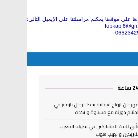
 على موقعنا يمكنم مراسلتنا على الإيميل التالي:
topkapi6@gm
0662342
2 ساعة
هرجان ارواح غيوانية يحط الرحال بازمور في
ختتام دورته مع مسناوة و تكدة
ألق لافت للمشاركين في بطولة المغرب
لبريكين والهيب هوب