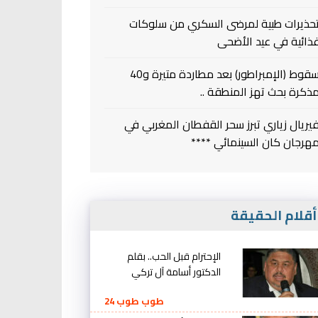
حذيرات طبية لمرضى السكري من سلوكات
ذائية في عيد الأضحى
سقوط (الإمبراطور) بعد مطاردة متيرة و40
ذكرة بحث تهز المنطقة ..
يريال زياري تبرز سحر القفطان المغربي في
هرجان كان السينمائي ****
قلام الحقيقة
الإحترام قبل الحب.. بقلم
الدكتور أسامة آل تركي
طوب طوب 24