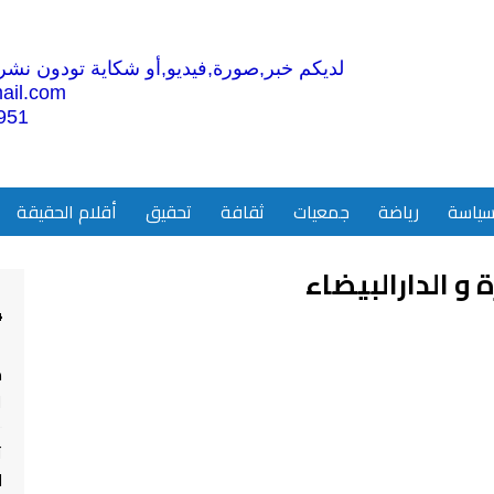
لديكم خبر,صورة,فيديو,أو شكاية تودون نشرها
ail.com
951
ياسة
رياضة
جمعيات
ثقافة
تحقيق
أقلام الحقيقة
 و الدارالبيضاء
4
م
ا
ت
ل