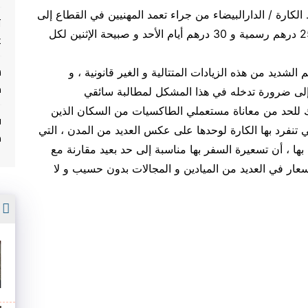
كارة / الدارالبيضاء من جراء تعمد المهنيين في القطاع إلى
ت
الزيادة في تعريفة النقل ليبلغ الثمن حاليا ما بين 25 درهم رسمية و 30 درهم أيام الأحد و صبيحة اﻹثنين لكل
غ
الشديد من هذه الزيادات المتتالية و الغير قانونية ، و
م
إلى ضرورة تدخله في هذا المشكل لمطالبة سائقي
ذلك للحد من معاناة مستعملي الطاكسيات من السكان الذين
ف
ي تنفرد بها الكارة لوحدها على عكس العديد من المدن ، التي
م
ها ، أن تسعيرة السفر بها مناسبة إلى حد بعيد مقارنة مع
ﻷسعار في العديد من الميادين و المجالات بدون حسيب و لا
أ