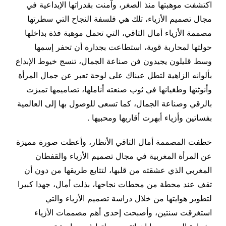
اكتشفت موهبتها منذ الصغر، وآمنت بقدراتها الإبداعية في
مجال تصميم الأزياء، تلك هي فلسفة النجاح التي سطرتها
مصممة الأزياء أمال التاقي، التي تحمل موهبة فذة بداخلها
حولتها لمحاربة قوية، استطاعت بجدارة أن تحفر إسمها
وسط قليلون يجيدون فن صناعة الجمال، تنسج خيوط الإبداع
بألوانه الزاهية لتطل عيناك على لوحة تعبر عن جمال المرأة
وأنوثتها وطغيانها في ثوب صنعته أناملها، تصاميمها تميزت
بالرقي وصناعة الجمال، كما تسعى للوصول بها إلى العالمية
بفساتين وأزياء أبهرت أقاربها ومحبيها .
خطفت المصممة أمال التاقي الأنظار، وأعطت صورة مميزة
عن المرأة المغربية في مجال تصميم الأزياء والقفطان
المغربي الذي عشقته من قلبها، لتتابع طريقها من دون أن
تقف عند محطة من محطات نجاحها، بذلت أمال، جهدا كبيرا
لتطوير هوايتها من خلال دراسة تصميم الأزياء والتي
استغرقت سنتين، وأصبحت إحدى أهم مصممات الأزياء