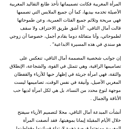
المرأة المغربية فكانت تصميماتها تأخذ طابع التقاليد المغربية
الأصيلة تخدمه بيديها، كما أن جميع الملابس التي تصممها
فهي مريحة وتلائم جميع الفئات العمرية، وعن طموحاتها
قالت أمال التاقي، “أنا أشق طريق الاحتراف ولا سقف
لطموحاتي، وأنا متفائلة دوما بقادم أجمل، خصوصا أن زوجي
هو سندي في هذه المسيرة الابداعية” .
إن جوانب شخصية المصممة أمال التاقي، تنعكس على
تصاميمها الراقية، وهي تتمثل في القوة، والشجاعة، الإنطلاق
والثقة، فهي امرأة جريئة في إظهار حبها للأزياء والقفطان
المغربي الأصيل، وأنيقة في نفس الوقت، تصاميمها ليست
موجهة لنوع محدد من النساء، بل هي لكل امرأة لديها حب
الأناقة والجمال .
أنشأت المبدعة أمال التاقي، محلا لتصميم الأزياء سيفتح
خلال الأيام المقبلة إيمانا بموهبتها، فقد أنصفت المرأة
المغربية ومنحتها فرصة ذهبية لارتداء فساتينها وقفاطينها