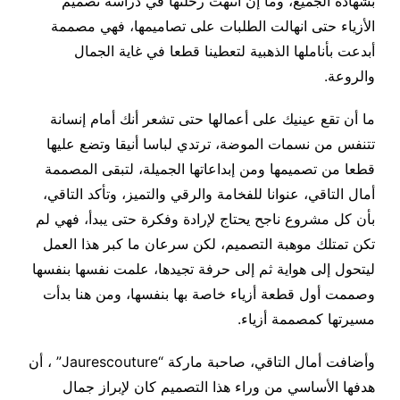
بشهادة الجميع، وما إن انتهت رحلتها في دراسة تصميم
الأزياء حتى انهالت الطلبات على تصاميمها، فهي مصممة
أبدعت بأناملها الذهبية لتعطينا قطعا في غاية الجمال
والروعة.
ما أن تقع عينيك على أعمالها حتى تشعر أنك أمام إنسانة
تتنفس من نسمات الموضة، ترتدي لباسا أنيقا وتضع عليها
قطعا من تصميمها ومن إبداعاتها الجميلة، لتبقى المصممة
أمال التاقي، عنوانا للفخامة والرقي والتميز، وتأكد التاقي،
بأن كل مشروع ناجح يحتاج لإرادة وفكرة حتى يبدأ، فهي لم
تكن تمتلك موهبة التصميم، لكن سرعان ما كبر هذا العمل
ليتحول إلى هواية ثم إلى حرفة تجيدها، علمت نفسها بنفسها
وصممت أول قطعة أزياء خاصة بها بنفسها، ومن هنا بدأت
مسيرتها كمصممة أزياء.
وأضافت أمال التاقي، صاحبة ماركة “Jaurescouture” ، أن
هدفها الأساسي من وراء هذا التصميم كان لإبراز جمال