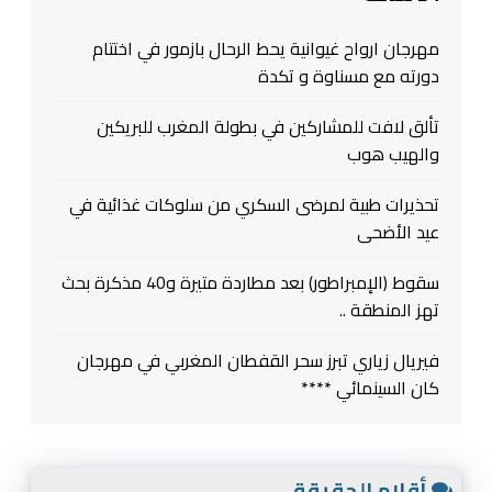
مهرجان ارواح غيوانية يحط الرحال بازمور في اختتام
دورته مع مسناوة و تكدة
تألق لافت للمشاركين في بطولة المغرب للبريكين
والهيب هوب
تحذيرات طبية لمرضى السكري من سلوكات غذائية في
عيد الأضحى
سقوط (الإمبراطور) بعد مطاردة متيرة و40 مذكرة بحث
تهز المنطقة ..
فيريال زياري تبرز سحر القفطان المغربي في مهرجان
كان السينمائي ****
أقلام الحقيقة