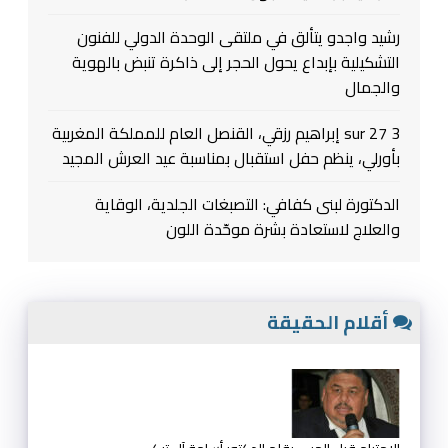
رشيد واجدو يتألق في ملتقى الوحدة الدولي للفنون
التشكيلية بإبداع يحول الحجر إلى ذاكرة تنبض بالهوية
والجمال
3 sur 27 إبراهيم رزقي، القنصل العام للمملكة المغربية
بأورلي، ينظم حفل استقبال بمناسبة عيد العرش المجيد
الدكتورة لبنى كفافي: التصبغات الجلدية، الوقاية
والعلاج لاستعادة بشرة موحّدة اللون
أقلام الحقيقة