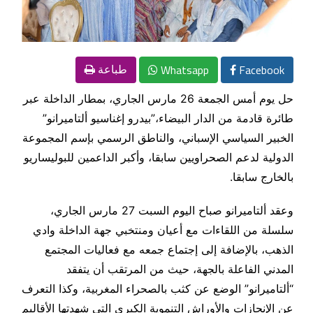
Whatsapp
Facebook
طباعة
حل يوم أمس الجمعة 26 مارس الجاري، بمطار الداخلة عبر
طائرة قادمة من الدار البيضاء،”بيدرو إغناسيو ألتاميرانو”
الخبير السياسي الإسباني، والناطق الرسمي بإسم المجموعة
الدولية لدعم الصحراويين سابقا، وأكبر الداعمين للبوليساريو
بالخارج سابقا.
وعقد ألتاميرانو صباح اليوم السبت 27 مارس الجاري،
سلسلة من اللقاءات مع أعيان ومنتخبي جهة الداخلة وادي
الذهب، بالإضافة إلى إجتماع جمعه مع فعاليات المجتمع
المدني الفاعلة بالجهة، حيث من المرتقب أن يتفقد
“ألتاميرانو” الوضع عن كثب بالصحراء المغربية، وكذا التعرف
عن الإنجازات والأوراش التنموية الكبرى التي شهدتها الأقاليم