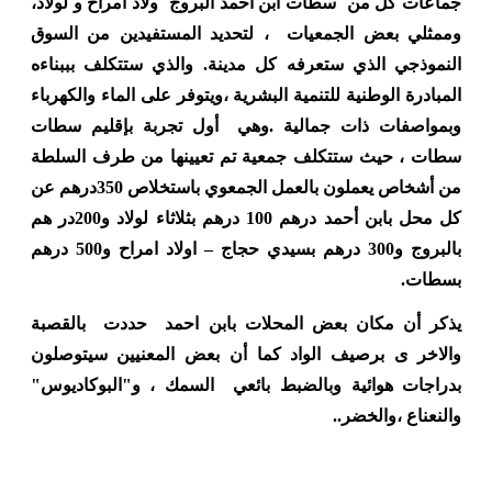
جماعات كل من سطات ابن احمد البروج ولاد امراح و لولاد،
وممثلي بعض الجمعيات ، لتحديد المستفيدين من السوق
النموذجي الذي ستعرفه كل مدينة. والذي ستتكلف بببناءه
المبادرة الوطنية للتنمية البشرية ،ويتوفر على الماء والكهرباء
وبمواصفات ذات جمالية .وهي أول تجربة بإقليم سطات
سطات ، حيث ستتكلف جمعية تم تعيينها من طرف السلطة
من أشخاص يعملون بالعمل الجمعوي باستخلاص 350درهم عن
كل محل بابن أحمد درهم 100 درهم بثلاثاء لولاد و200در هم
بالبروج و300 درهم بسيدي حجاج – اولاد امراح و500 درهم
بسطات.
يذكر أن مكان بعض المحلات بابن احمد حددت بالقصبة
والاخر ى برصيف الواد كما أن بعض المعنيين سيتوصلون
بدراجات هوائية وبالضبط بائعي السمك ، و"البوكاديوس"
والنعناع ،والخضر..