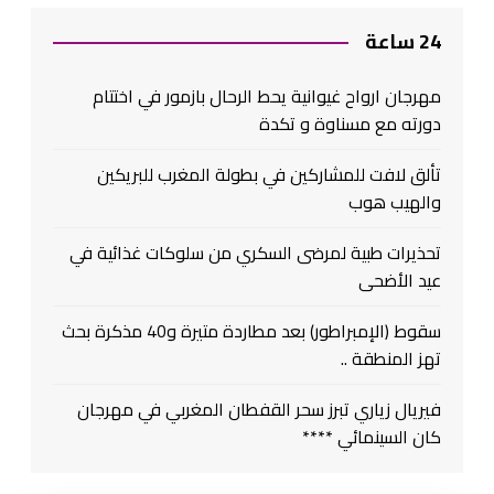
24 ساعة
مهرجان ارواح غيوانية يحط الرحال بازمور في اختتام
دورته مع مسناوة و تكدة
تألق لافت للمشاركين في بطولة المغرب للبريكين
والهيب هوب
تحذيرات طبية لمرضى السكري من سلوكات غذائية في
عيد الأضحى
سقوط (الإمبراطور) بعد مطاردة متيرة و40 مذكرة بحث
تهز المنطقة ..
فيريال زياري تبرز سحر القفطان المغربي في مهرجان
كان السينمائي ****