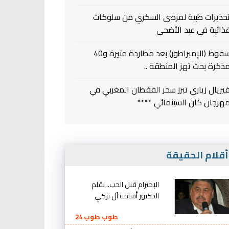
حذيرات طبية لمرضى السكري من سلوكات
ذائية في عيد الأضحى
سقوط (الإمبراطور) بعد مطاردة متيرة و40
ذكرة بحث تهز المنطقة ..
يريال زياري تبرز سحر القفطان المغربي في
هرجان كان السينمائي ****
قلام الحقيقة
الإحترام قبل الحب.. بقلم
الدكتور أسامة آل تركي
طوب طوب 24