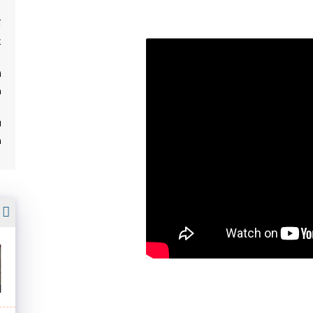
ت
غ
م
ف
م
أ