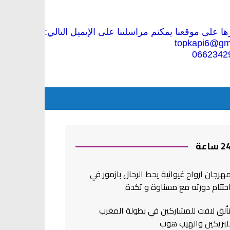
 على موقعنا يمكنم مراسلتنا على الإيميل التالي:
topkapi6@gm
0662342
2 ساعة
هرجان ارواح غيوانية يحط الرحال بازمور في
ختتام دورته مع مسناوة و تكدة
ألق لافت للمشاركين في بطولة المغرب
لبريكين والهيب هوب