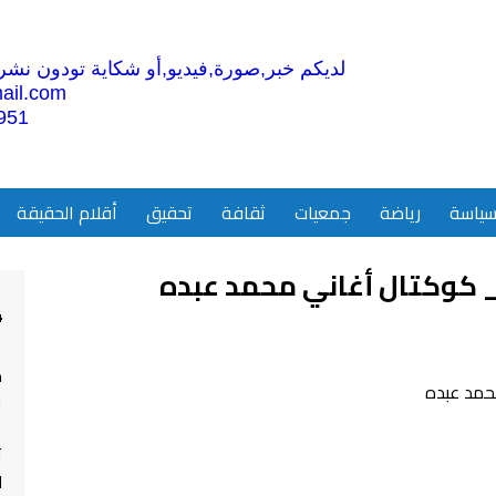
لديكم خبر,صورة,فيديو,أو شكاية تودون نشرها
ail.com
951
ياسة
رياضة
جمعيات
ثقافة
تحقيق
أقلام الحقيقة
 كوكتال أغاني محمد عبده
4
م
ا
ت
ل