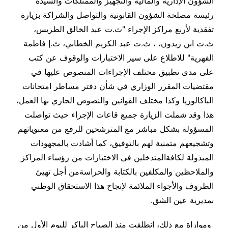
الشؤون الإدارية والمالية والتجهيز والممتلكات والسيدة
رئيسة مصلحة الشؤون القانونية والتواصل والشراكة بزيارة
تفقدية لأربع مراكز الإجراء "ث.ت عبد الخالق الطريس،
ث.ت ابن زيدون، ، ث.ت عبد الكريم الخطابي، ث.إ فاطمة
الفهرية" للاطلاع على سير الاختبارات والوقوف عن كتب
على مدى تطبيق مختلف الإجراءات المنصوص عليها في
مقتضيات المقرر الوزاري في شأن دفتر مساطر امتحانات
الباكالوريا وكذا مختلف القوانين والنصوص الجاري بها العمل،
هذا وقد شملت الزيارة جميع قاعات الإجراء حيث تواصلت
المسؤولة بشكل مباشر مع المترشحين للرفع من معنوياتهم
وتشجيعهم متمنية لهم بالتوفيق، كما أشادت بالمجهودات
المبذولة لكافةالمتدخلين في الاختبارات من رؤساء المراكز
والملاحظين والمكلفين بالكتابة والحراسةمن أجل تهيئ
الظروف والأجواء الملائمة لإنجاح هذا الاستحقاق الوطني
بمديرية عين الشق
.
وموازاة مع ذلك، انطلقت منذ الصباح الباكر لليوم الأول من