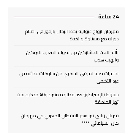
24 ساعة
مهرجان ارواح غيوانية يحط الرحال بازمور في اختتام
دورته مع مسناوة و تكدة
تألق لافت للمشاركين في بطولة المغرب للبريكين
والهيب هوب
تحذيرات طبية لمرضى السكري من سلوكات غذائية في
عيد الأضحى
سقوط (الإمبراطور) بعد مطاردة متيرة و40 مذكرة بحث
تهز المنطقة ..
فيريال زياري تبرز سحر القفطان المغربي في مهرجان
كان السينمائي ****