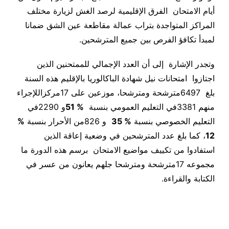
أيام الامتحان الفرق الإقليمية لرصد الغش لزيارة مختلف
المراكز المتواجدة بتراب عمالة مقاطعة عين الشق ضمانا
لمبدأ تكافؤ الفرص بين جميع المترشحين
.
وتجدر الإشارة إلى أن العدد الإجمالي للممتحنين الذين
اجتازوا امتحانات نيل شهادة الباكالوريا بالإقليم هذه السنة
بلغ
6497
مترشحة ومترشحا، موزعين على
17
مركزاللإجراء
منهم
3381
في التعليم العمومي بنسبة
%
51
و
2290
في
التعليم الخصوصي بنسبة
%
35
و
826
من الأحرار بنسبة
%
12
، كما بلغ عدد المترشحين في وضعية إعاقة الذين
استفادوا من تكييف مواضيع الامتحان برسم هذه الدورة ما
مجموعه
17
مترشحة ومترشحا جلهم يعانون من عسر في
الكتابة والقراءة
.