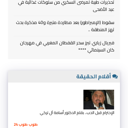
تحذيرات طبية لمرضى السكري من سلوكات غذائية في
عيد الأضحى
سقوط (الإمبراطور) بعد مطاردة متيرة و40 مذكرة بحث
تهز المنطقة ..
فيريال زياري تبرز سحر القفطان المغربي في مهرجان
كان السينمائي ****
أقلام الحقيقة
الإحترام قبل الحب.. بقلم الدكتور أسامة آل تركي
طوب طوب 24