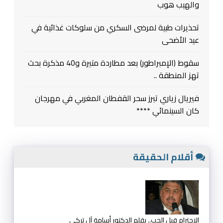
والهيب هوب
تحذيرات طبية لمرضى السكري من سلوكات غذائية في
عيد الأضحى
سقوط (الإمبراطور) بعد مطاردة متيرة و40 مذكرة بحث
تهز المنطقة ..
فيريال زياري تبرز سحر القفطان المغربي في مهرجان
كان السينمائي ****
أقلام الحقيقة
الإحترام قبل الحب.. بقلم الدكتور أسامة آل تركي