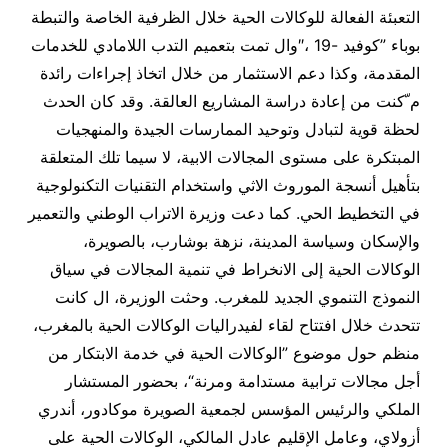
التعبئة الفعالة للوكالات الحية خلال الظرفية الخاصة والتبطة
بوباء ”كوفيد -19 ،″وال تمت بتعميم التدب اللامادي للخدمات
المقدمة، وكذا دعم الاستثمار من خلال اتخاذ إجراءات رائدة
م ّكنت من إعادة دراسة المشاريع العالقة. وقد كان الحدث
لحظة قوية لتبادل وتوحيد الممارسات الجيدة والمنهجيات
المبتكرة على مستوى المجالات الابية، لا سيما تلك المتعلقة
بتأهيل أنسجة الموروث الاثي واستخدام التقنيات التكنولوجية
في التخطيط الحي. كما دعت وزيرة الاتراب الوطني والتعمير
والإسكان وسياسة المدينة، نزهة بوشارب، بالصويرة،
الوكالات الحية إلى الانخراط في تنمية المجالات في سياق
النموذج التنموي الجديد للمغرب. وحثت الوزيرة، ال كانت
تتحدث خلال افتتاح لقاء لفيدراليات الوكالات الحية بالمغرب،
منظم حول موضوع ”الوكالات الحية في خدمة الابتكار من
أجل مجالات ترابية مستدامة ومرنة“، بحضور المستشار
الملكي والرئيس المؤسس لجمعية الصويرة موكادور، أندري
أزولاي، وعامل الإقليم عادل المالكي، الوكالات الحية على