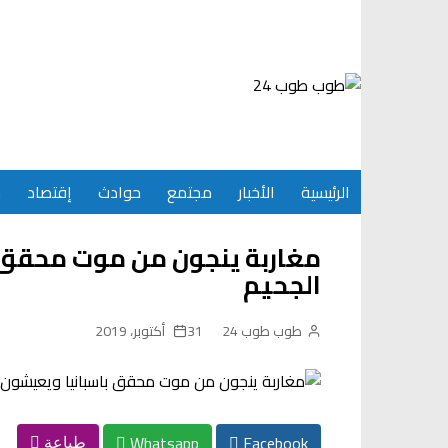
Ski
t
conten
الرئيسية
الأخبار
مجتمع
حوادث
إقتصاد
س
مغاربة ينجون من موت محقق 
الجحيم
طوب طوب 24
31 أكتوبر، 2019
Whatsapp
Facebook
طباعة