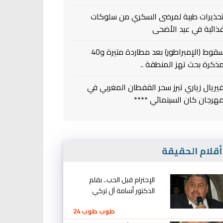
حذيرات طبية لمرضى السكري من سلوكات
ذائية في عيد الأضحى
سقوط (الإمبراطور) بعد مطاردة متيرة و40
ذكرة بحث تهز المنطقة ..
يريال زياري تبرز سحر القفطان المغربي في
هرجان كان السينمائي ****
قلام الحقيقة
الإحترام قبل الحب.. بقلم
الدكتور أسامة آل تركي
طوب طوب 24