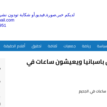
لديكم خبر,صورة,فيديو,أو شكاية تودون نشرها
ail.com
951
ياسة
رياضة
جمعيات
ثقافة
تحقيق
أقلام الحقيقة
باسبانيا ويعيشون ساعات في
4
م
ا
ت
ل