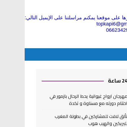
 على موقعنا يمكنم مراسلتنا على الإيميل التالي:
topkapi6@gm
0662342
2 ساعة
هرجان ارواح غيوانية يحط الرحال بازمور في
ختتام دورته مع مسناوة و تكدة
ألق لافت للمشاركين في بطولة المغرب
لبريكين والهيب هوب