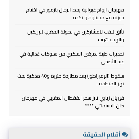
مهرجان ارواح غيوانية يحط الرحال بازمور في اختتام
دورته مع مسناوة و تكدة
تألق لافت للمشاركين في بطولة المغرب للبريكين
والهيب هوب
تحذيرات طبية لمرضى السكري من سلوكات غذائية في
عيد الأضحى
سقوط (الإمبراطور) بعد مطاردة متيرة و40 مذكرة بحث
تهز المنطقة ..
فيريال زياري تبرز سحر القفطان المغربي في مهرجان
كان السينمائي ****
أقلام الحقيقة