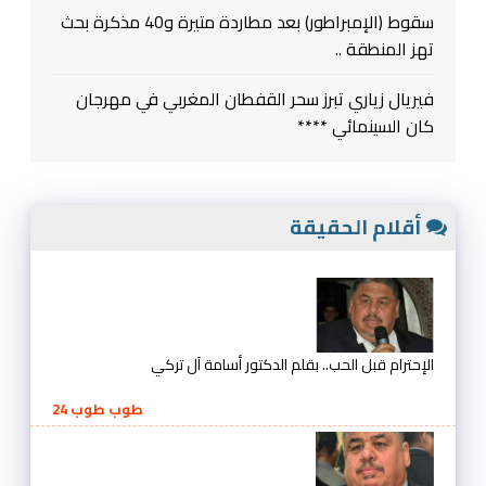
سقوط (الإمبراطور) بعد مطاردة متيرة و40 مذكرة بحث
تهز المنطقة ..
فيريال زياري تبرز سحر القفطان المغربي في مهرجان
كان السينمائي ****
أقلام الحقيقة
الإحترام قبل الحب.. بقلم الدكتور أسامة آل تركي
طوب طوب 24