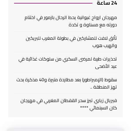
24 ساعة
مهرجان ارواح غيوانية يحط الرحال بازمور في اختتام
دورته مع مسناوة و تكدة
تألق لافت للمشاركين في بطولة المغرب للبريكين
والهيب هوب
تحذيرات طبية لمرضى السكري من سلوكات غذائية في
عيد الأضحى
سقوط (الإمبراطور) بعد مطاردة متيرة و40 مذكرة بحث
تهز المنطقة ..
فيريال زياري تبرز سحر القفطان المغربي في مهرجان
كان السينمائي ****