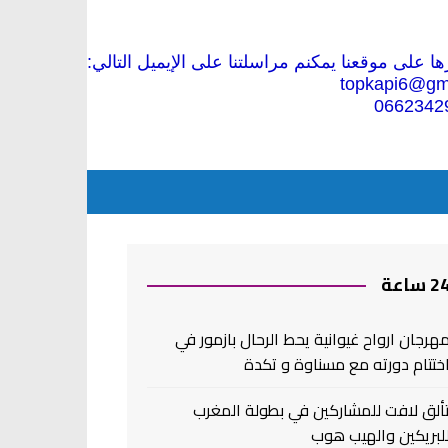
 على موقعنا يمكنم مراسلتنا على الإيميل التالي:
topkapi6@gm
0662342
2 ساعة
هرجان ارواح غيوانية يحط الرحال بازمور في
ختتام دورته مع مسناوة و تكدة
ألق لافت للمشاركين في بطولة المغرب
لبريكين والهيب هوب