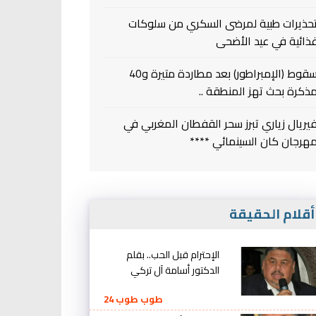
حذيرات طبية لمرضى السكري من سلوكات
ذائية في عيد الأضحى
سقوط (الإمبراطور) بعد مطاردة متيرة و40
ذكرة بحث تهز المنطقة ..
يريال زياري تبرز سحر القفطان المغربي في
هرجان كان السينمائي ****
قلام الحقيقة
الإحترام قبل الحب.. بقلم
الدكتور أسامة آل تركي
طوب طوب 24