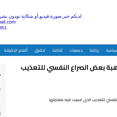
لديكم خبر,صورة,فيديو,أو شكاية تودون نشرها
ail.com
951
ياسة
رياضة
جمعيات
ثقافة
تحقيق
أقلام الحقيقة
بة بعض الصراع النفسي للتعذيب
4
م
ا
ت
ل