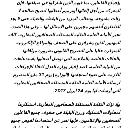
بإجماع الفاعلين، بما فيهم الذين شاركوا في صياغتها، فإن
المعركة من أجل إلغائها أوترميم أعطابها لتصبح صالحة لا
زالت مفتوحة، وتتطلب المزيد من اليقظة والتعبئة حتى لا يجد
الفاعلون أنفسهم مجبرين على الامتثال لها .. وفي هذا الصدد،
تخبر الأمانة العامة للنقابة المستقلة للصحافيين المغاربة، كافة
المهنيين الذين يشرفون على الصحف والمواقع الإلكترونية
المتوفرة حاليا على التصريح القانوني بضرورة موافاتها
بالحالات الخاصة بالملاءمة التي توصل أصحابها باستدعاءات
من النيابة العامة، قصد إخبار وزارة العدل لاتخاذ الإجراءات
اللازمة على ضوء استجابتها (الوزارة) يوم 31 مايو المنصرم
لرسالة الأمانة العامة للنقابة المستقلة للصحافيين المغاربة
التي أرسلت لها يوم 24 ابريل 2017
.
وإذ تؤكد النقابة المستقلة للصحافيين المغاربة، استنكارها
لمحاولات التشكيك وزرع البلبلة في صفوف جميع الفاعلين
الصحفيين والإعلاميين، فإنها تعبر عن استعدادها لخوض جميع