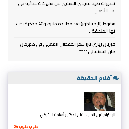
تحذيرات طبية لمرضى السكري من سلوكات غذائية في
عيد الأضحى
سقوط (الإمبراطور) بعد مطاردة متيرة و40 مذكرة بحث
تهز المنطقة ..
فيريال زياري تبرز سحر القفطان المغربي في مهرجان
كان السينمائي ****
أقلام الحقيقة
الإحترام قبل الحب.. بقلم الدكتور أسامة آل تركي
طوب طوب 24